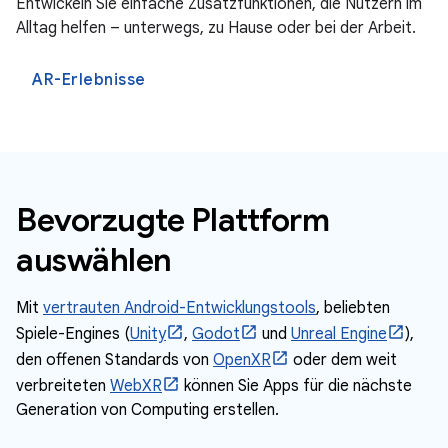
Entwickeln Sie einfache Zusatzfunktionen, die Nutzern im
Alltag helfen – unterwegs, zu Hause oder bei der Arbeit.
AR-Erlebnisse
Bevorzugte Plattform
auswählen
Mit
vertrauten Android-Entwicklungstools
, beliebten
Spiele-Engines (
Unity
,
Godot
und
Unreal Engine
),
den offenen Standards von
OpenXR
oder dem weit
verbreiteten
WebXR
können Sie Apps für die nächste
Generation von Computing erstellen.