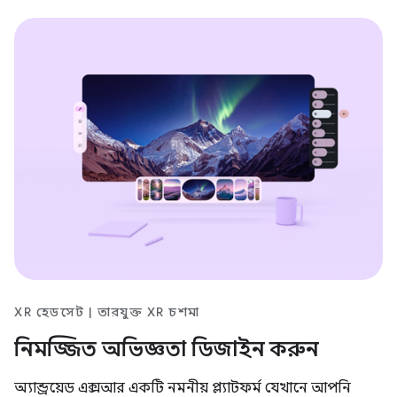
XR হেডসেট | তারযুক্ত XR চশমা
নিমজ্জিত অভিজ্ঞতা ডিজাইন করুন
অ্যান্ড্রয়েড এক্সআর একটি নমনীয় প্ল্যাটফর্ম যেখানে আপনি