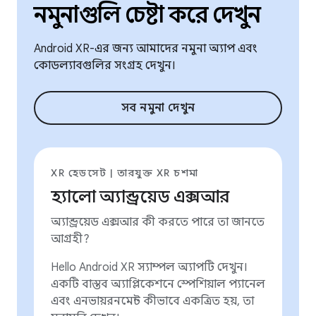
নমুনাগুলি চেষ্টা করে দেখুন
Android XR-এর জন্য আমাদের নমুনা অ্যাপ এবং
কোডল্যাবগুলির সংগ্রহ দেখুন।
সব নমুনা দেখুন
XR হেডসেট | তারযুক্ত XR চশমা
হ্যালো অ্যান্ড্রয়েড এক্সআর
অ্যান্ড্রয়েড এক্সআর কী করতে পারে তা জানতে
আগ্রহী?
Hello Android XR স্যাম্পল অ্যাপটি দেখুন।
একটি বাস্তব অ্যাপ্লিকেশনে স্পেশিয়াল প্যানেল
এবং এনভায়রনমেন্ট কীভাবে একত্রিত হয়, তা