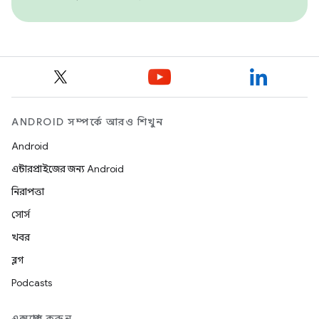
ANDROID সম্পর্কে আরও শিখুন
Android
এন্টারপ্রাইজের জন্য Android
নিরাপত্তা
সোর্স
খবর
ব্লগ
Podcasts
এক্সপ্লোর করুন