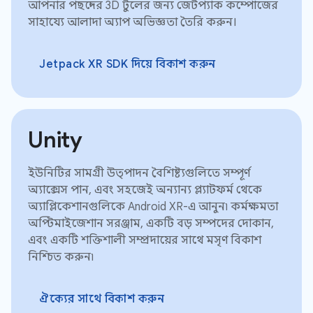
আপনার পছন্দের 3D টুলের জন্য জেটপ্যাক কম্পোজের
সাহায্যে আলাদা অ্যাপ অভিজ্ঞতা তৈরি করুন।
Jetpack XR SDK দিয়ে বিকাশ করুন
Unity
ইউনিটির সামগ্রী উত্পাদন বৈশিষ্ট্যগুলিতে সম্পূর্ণ
অ্যাক্সেস পান, এবং সহজেই অন্যান্য প্ল্যাটফর্ম থেকে
অ্যাপ্লিকেশানগুলিকে Android XR-এ আনুন৷ কর্মক্ষমতা
অপ্টিমাইজেশান সরঞ্জাম, একটি বড় সম্পদের দোকান,
এবং একটি শক্তিশালী সম্প্রদায়ের সাথে মসৃণ বিকাশ
নিশ্চিত করুন৷
ঐক্যের সাথে বিকাশ করুন