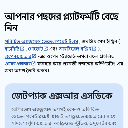
আপনার পছন্দের প্ল্যাটফর্মটি বেছে
নিন
পরিচিত অ্যান্ড্রয়েড ডেভেলপমেন্ট টুলস
, জনপ্রিয় গেম ইঞ্জিন (
ইউনিটি
,
গোডোট
এবং
আনরিয়েল ইঞ্জিন
),
ওপেনএক্সআর
-এর ওপেন স্ট্যান্ডার্ড অথবা বহুল প্রচলিত
ওয়েবএক্সআর
ব্যবহার করে পরবর্তী প্রজন্মের কম্পিউটিং-এর
জন্য অ্যাপ তৈরি করুন।
জেটপ্যাক এক্সআর এসডিকে
বেশিরভাগ অ্যান্ড্রয়েড অ্যাপই কোনও অতিরিক্ত
ডেভেলপমেন্ট প্রচেষ্টা ছাড়াই অ্যান্ড্রয়েড এক্সআরের সাথে
সামঞ্জস্যপূর্ণ। এক্সআর, অ্যান্ড্রয়েড স্টুডিও, এমুলেটর এবং