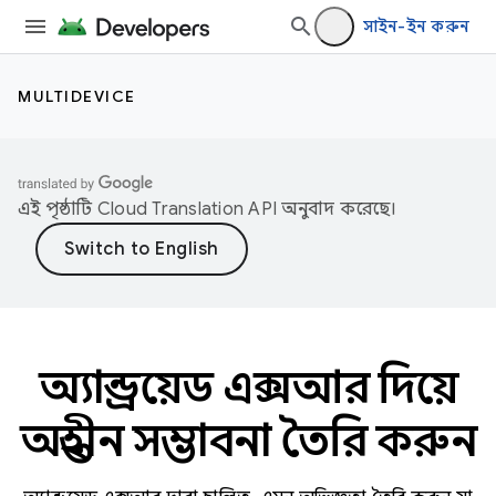
সাইন-ইন করুন
MULTIDEVICE
এই পৃষ্ঠাটি
Cloud Translation API
অনুবাদ করেছে।
অ্যান্ড্রয়েড এক্সআর দিয়ে
অন্তহীন সম্ভাবনা তৈরি করুন