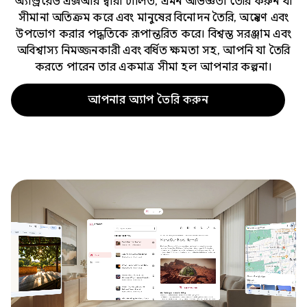
অ্যান্ড্রয়েড এক্সআর দ্বারা চালিত, এমন অভিজ্ঞতা তৈরি করুন যা
সীমানা অতিক্রম করে এবং মানুষের বিনোদন তৈরি, অন্বেষণ এবং
উপভোগ করার পদ্ধতিকে রূপান্তরিত করে। বিশ্বস্ত সরঞ্জাম এবং
অবিশ্বাস্য নিমজ্জনকারী এবং বর্ধিত ক্ষমতা সহ, আপনি যা তৈরি
করতে পারেন তার একমাত্র সীমা হল আপনার কল্পনা।
আপনার অ্যাপ তৈরি করুন