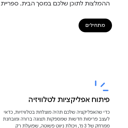
ההמלצות לתוכן שלכם במסך הבית. ספריית Leanback מספקת ממשקי API שעוזרים ליצור חוויית משתמש מעולה עבור שלט רחוק.
מתחילים
פיתוח אפליקציות לטלוויזיה
כדי שהאפליקציה שלכם תהיה מוצלחת בטלוויזיות, כדאי
לעצב פריסות חדשות שמספקות תצוגה ברורה ומובחנת
ממרחק של 3 מ', ויכולת ניווט פשוטה, שפועלת רק