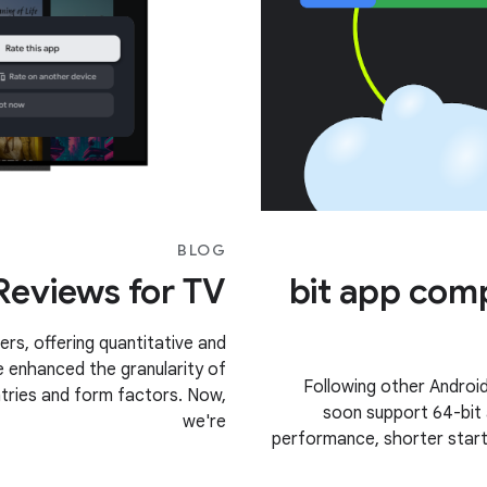
BLOG
Reviews for TV
64-bit app co
ers, offering quantitative and
e enhanced the granularity of
Following other Androi
ntries and form factors. Now,
soon support 64-bit a
we're
performance, shorter start