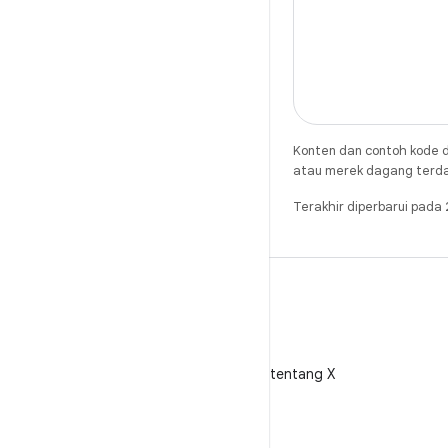
Konten dan contoh kode d
atau merek dagang terdaft
Terakhir diperbarui pad
X
Ikuti @AndroidDev tentang X