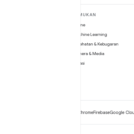
SELENGKAPNYA
TEMUKAN
TENTANG ANDROID
Game
Android
Machine Learning
Android untuk Perusahaan
Kesehatan & Kebugaran
Keamanan
Kamera & Media
Source
Privasi
Berita
5G
Blog
Podcast
Android
Chrome
Firebase
Google Clou