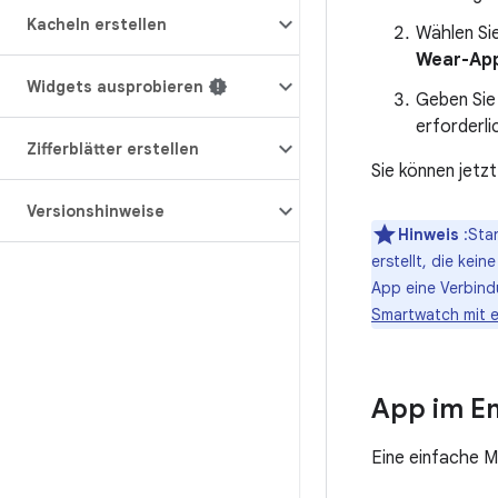
Kacheln erstellen
Wählen Si
Wear-Ap
Widgets ausprobieren
Geben Sie 
erforderli
Zifferblätter erstellen
Sie können jetz
Versionshinweise
Hinweis
:Sta
erstellt, die ke
App eine Verbind
Smartwatch mit 
App im Em
Eine einfache M