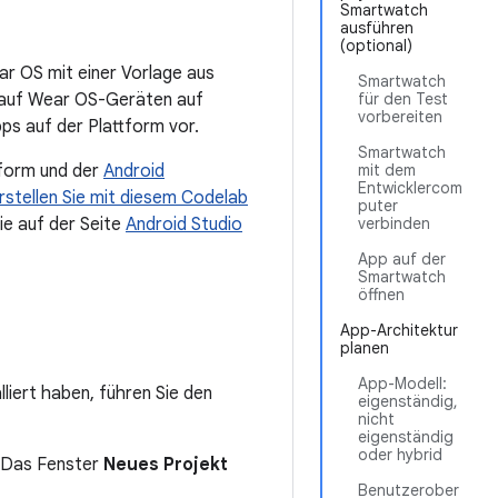
Smartwatch
ausführen
(optional)
ear OS mit einer Vorlage aus
Smartwatch
n auf Wear OS-Geräten auf
für den Test
vorbereiten
pps auf der Plattform vor.
Smartwatch
tform und der
Android
mit dem
Entwicklercom
rstellen Sie mit diesem Codelab
puter
ie auf der Seite
Android Studio
verbinden
App auf der
Smartwatch
öffnen
App-Architektur
planen
App-Modell:
liert haben, führen Sie den
eigenständig,
nicht
eigenständig
oder hybrid
 Das Fenster
Neues Projekt
Benutzerober