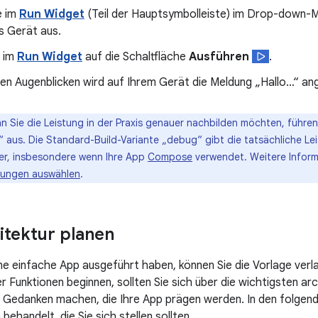
e im
Run Widget
(Teil der Hauptsymbolleiste) im Drop-down-M
s Gerät aus.
e im
Run Widget
auf die Schaltfläche
Ausführen
.
en Augenblicken wird auf Ihrem Gerät die Meldung „Hallo…“ an
 Sie die Leistung in der Praxis genauer nachbilden möchten, führen 
“ aus. Die Standard-Build-Variante „debug“ gibt die tatsächliche Le
er, insbesondere wenn Ihre App
Compose
verwendet. Weitere Inform
sungen auswählen
.
tektur planen
e einfache App ausgeführt haben, können Sie die Vorlage verl
r Funktionen beginnen, sollten Sie sich über die wichtigsten ar
Gedanken machen, die Ihre App prägen werden. In den folgend
behandelt, die Sie sich stellen sollten.