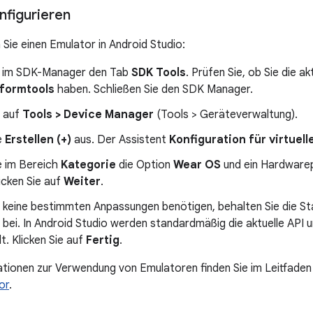
nfigurieren
 Sie einen Emulator in Android Studio:
e im SDK-Manager den Tab
SDK Tools
. Prüfen Sie, ob Sie die a
tformtools
haben. Schließen Sie den SDK Manager.
e auf
Tools > Device Manager
(Tools > Geräteverwaltung).
e
Erstellen (+)
aus. Der Assistent
Konfiguration für virtuell
e im Bereich
Kategorie
die Option
Wear OS
und ein Hardwarepr
licken Sie auf
Weiter
.
e keine bestimmten Anpassungen benötigen, behalten Sie die St
 bei. In Android Studio werden standardmäßig die aktuelle API
. Klicken Sie auf
Fertig
.
tionen zur Verwendung von Emulatoren finden Sie im Leitfade
or
.