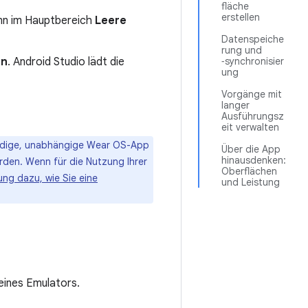
fläche
erstellen
nn im Hauptbereich
Leere
Datenspeiche
rung und
en
. Android Studio lädt die
‑synchronisier
ung
Vorgänge mit
langer
Ausführungsz
eit verwalten
ndige, unabhängige Wear OS-App
Über die App
hinausdenken:
rden. Wenn für die Nutzung Ihrer
Oberflächen
tung dazu, wie Sie eine
und Leistung
eines Emulators.