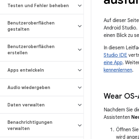
Testen und Fehler beheben
Auf dieser Seite
Benutzeroberflächen
Android Studio.
gestalten
einen Blick zu s
Benutzeroberflächen
In diesem Leitf
erstellen
Studio IDE
vertr
eine App
. Weite
kennenlernen
.
Apps entwickeln
Audio wiedergeben
Wear OS-A
Daten verwalten
Nachdem Sie die
Assistenten
Ne
Benachrichtigungen
verwalten
Öffnen Sie
wird angez