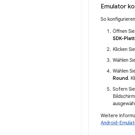
Emulator ko
So konfigurieren
Öffnen Si
SDK-Plat
Klicken Si
Wählen Si
Wählen Si
Round
. K
Sofern Si
Bildschirm
ausgewählt
Weitere Informa
Android-Emulat