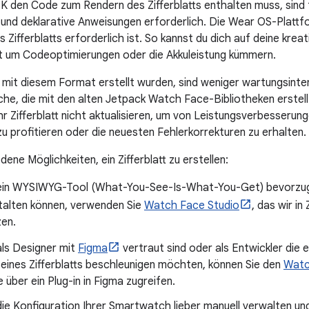
PK den Code zum Rendern des Zifferblatts enthalten muss, sin
und deklarative Anweisungen erforderlich. Die Wear OS-Plattfo
Zifferblatts erforderlich ist. So kannst du dich auf deine krea
t um Codeoptimierungen oder die Akkuleistung kümmern.
die mit diesem Format erstellt wurden, sind weniger wartungsint
che, die mit den alten Jetpack Watch Face-Bibliotheken erstel
Ihr Zifferblatt nicht aktualisieren, um von Leistungsverbesseru
u profitieren oder die neuesten Fehlerkorrekturen zu erhalten.
dene Möglichkeiten, ein Zifferblatt zu erstellen:
ein WYSIWYG-Tool (What-You-See-Is-What-You-Get) bevorzugen
stalten können, verwenden Sie
Watch Face Studio
, das wir i
zen.
als Designer mit
Figma
vertraut sind oder als Entwickler die e
 eines Zifferblatts beschleunigen möchten, können Sie den
Watc
e über ein Plug-in in Figma zugreifen.
ie Konfiguration Ihrer Smartwatch lieber manuell verwalten un