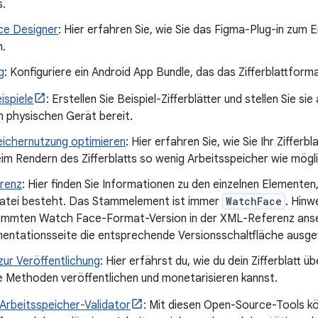
s.
e Designer
: Hier erfahren Sie, wie Sie das Figma-Plug-in zum Er
.
g
: Konfiguriere ein Android App Bundle, das das Zifferblattform
ispiele
: Erstellen Sie Beispiel-Zifferblätter und stellen Sie
m physischen Gerät bereit.
eichernutzung optimieren
: Hier erfahren Sie, wie Sie Ihr Zifferb
m Rendern des Zifferblatts so wenig Arbeitsspeicher wie mögl
renz
: Hier finden Sie Informationen zu den einzelnen Elemente
tei besteht. Das Stammelement ist immer
WatchFace
. Hinw
timmten Watch Face-Format-Version in der XML-Referenz ans
entationsseite die entsprechende Versionsschaltfläche ausgew
zur Veröffentlichung
: Hier erfährst du, wie du dein Zifferblatt ü
e Methoden veröffentlichen und monetarisieren kannst.
Arbeitsspeicher-Validator
: Mit diesen Open-Source-Tools k