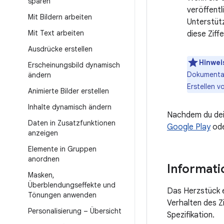
sparen
veröffentl
Mit Bildern arbeiten
Unterstüt
Mit Text arbeiten
diese Ziff
Ausdrücke erstellen
Hinwei
Erscheinungsbild dynamisch
Dokumentat
ändern
Erstellen v
Animierte Bilder erstellen
Inhalte dynamisch ändern
Nachdem du dein 
Daten in Zusatzfunktionen
Google Play
ode
anzeigen
Elemente in Gruppen
anordnen
Informat
Masken
,
Überblendungseffekte und
Das Herzstück e
Tönungen anwenden
Verhalten des Z
Personalisierung – Übersicht
Spezifikation.