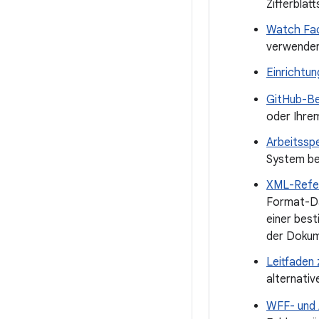
Zifferblatt
Watch Fac
verwenden
Einrichtun
GitHub-Be
oder Ihre
Arbeitssp
System bei
XML-Refe
Format-Da
einer bes
der Dokum
Leitfaden 
alternativ
WFF- und 