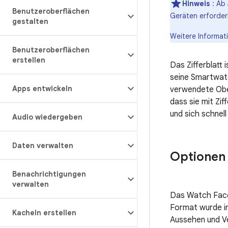
Hinweis
: Ab
Benutzeroberflächen
Geräten erforderl
gestalten
Weitere Informat
Benutzeroberflächen
erstellen
Das Zifferblatt 
seine Smartwatc
Apps entwickeln
verwendete Ober
dass sie mit Zif
und sich schnell
Audio wiedergeben
Daten verwalten
Optionen 
Benachrichtigungen
verwalten
Das Watch Face-
Format wurde in
Kacheln erstellen
Aussehen und Ve