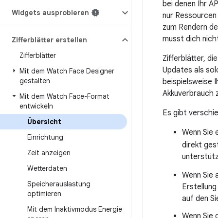
bei denen Ihr A
Widgets ausprobieren
nur Ressourcen 
zum Rendern des 
musst dich nich
Zifferblätter erstellen
Zifferblätter
Zifferblätter, 
Updates als sol
Mit dem Watch Face Designer
gestalten
beispielsweise 
Akkuverbrauch z
Mit dem Watch Face-Format
entwickeln
Es gibt verschie
Übersicht
Wenn Sie 
Einrichtung
direkt ge
Zeit anzeigen
unterstüt
Wetterdaten
Wenn Sie 
Speicherauslastung
Erstellung
optimieren
auf den Si
Mit dem Inaktivmodus Energie
Wenn Sie d