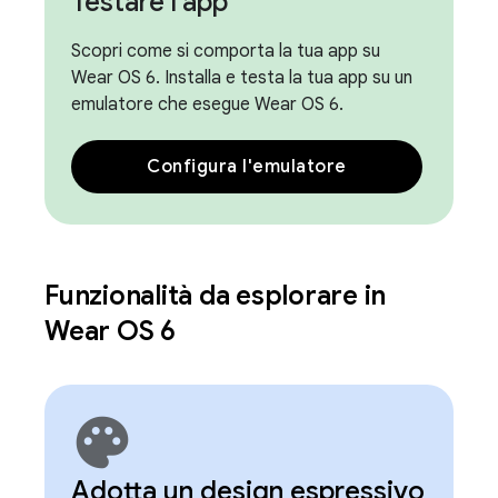
Testare l'app
Scopri come si comporta la tua app su
Wear OS 6. Installa e testa la tua app su un
emulatore che esegue Wear OS 6.
Configura l'emulatore
Funzionalità da esplorare in
Wear OS 6
palette
Adotta un design espressivo