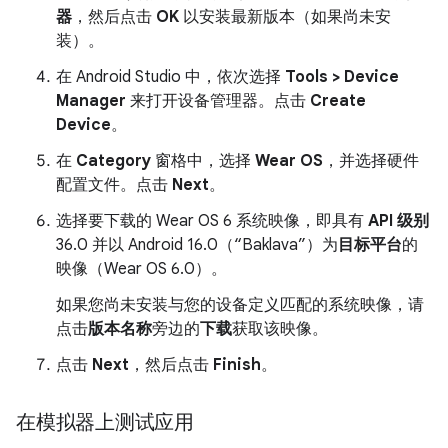
器
，然后点击
OK
以安装最新版本（如果尚未安
装）。
在 Android Studio 中，依次选择
Tools > Device
Manager
来打开设备管理器。点击
Create
Device
。
在
Category
窗格中，选择
Wear OS
，并选择硬件
配置文件。点击
Next
。
选择要下载的 Wear OS 6 系统映像，即具有
API 级别
36.0 并以 Android 16.0（“Baklava”）为
目标平台
的
映像（Wear OS 6.0）。
如果您尚未安装与您的设备定义匹配的系统映像，请
点击
版本名称
旁边的
下载
获取该映像。
点击
Next
，然后点击
Finish
。
在模拟器上测试应用