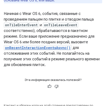
основана Wear OS 6, или выше.
Начиная с Wear OS 6, события, связанные с
проведением пальцем по плитке и отводом пальца
onTileEnterEvent
и
onTileLeaveEvent
соответственно), обрабатываются в пакетном
режиме. Если ваше приложение предназначено для
Wear OS 6 или более поздних версий, вызовите
onRecentInteractionEventsAsync()
для
отслеживания этих событий. Не полагайтесь на
получение этих событий в режиме реального времени
для обновления плиток.
Эта информация оказалась полезной?
Контент и образцы кода на этой странице предоставлены по