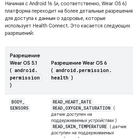
Начиная с Android 16 (и, соответственно, Wear OS 6)
платформа переходит на более детальные разрешения
для доступа к данным о здоровье, которые
использует Health Connect. Это касается следующих
разрешений:
Разрешение
Wear OS 5.1
Разрешение Wear OS 6
android
.
android
.
permission
.
(
(
permission
health
)
)
BODY
_
READ
_
HEART
_
RATE
SENSORS
READ
_
OXYGEN
_
SATURATION
(
датчик доступен на
поддерживаемых устройствах
)
READ
_
SKIN
_
TEMPERATURE
(
датчик
доступен на поддерживаемых