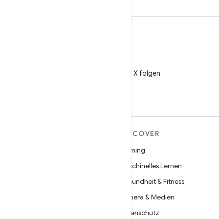
X
@AndroidDev auf X folgen
MEHR ZU ANDROID
DISCOVER
Android
Gaming
Android für Unternehmen
Maschinelles Lernen
Datensicherheit
Gesundheit & Fitness
Open Source
Kamera & Medien
Neuigkeiten
Datenschutz