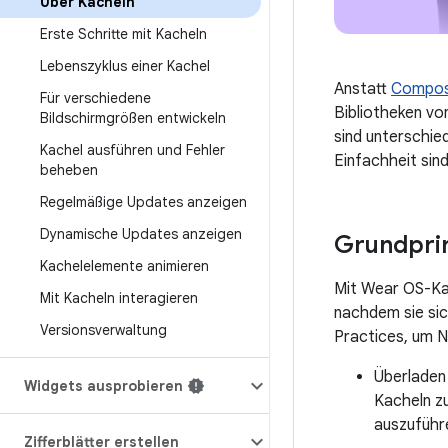
Über Kacheln
Erste Schritte mit Kacheln
Lebenszyklus einer Kachel
Anstatt
Compo
Für verschiedene
Bibliotheken vo
Bildschirmgrößen entwickeln
sind unterschie
Kachel ausführen und Fehler
Einfachheit sind
beheben
Regelmäßige Updates anzeigen
Dynamische Updates anzeigen
Grundprin
Kachelelemente animieren
Mit Wear OS-Kac
Mit Kacheln interagieren
nachdem sie sic
Versionsverwaltung
Practices, um N
Überladen 
Widgets ausprobieren
Kacheln zu
auszuführe
Zifferblätter erstellen