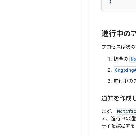
}
進行中の
プロセスは次の
標準の
N
Ongoing
進行中の
通知を作成
まず、
Notifi
て、進行中の通
ティを設定する