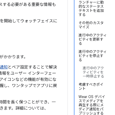
ランチャーに動
スする必要がある重要な情報も
的なステータス
テキストを追加
する
クを開始してウォッチフェイスに
その他のカスタ
マイズ
進行中のアクティ
ビティを更新す
る
進行中のアクティ
ビティを停止す
がかかります。
る
通知
とペア設定することで解決
進行中のアク
ティビティを
情報をユーザー インターフェー
一時停止する
アイコンなどの機能が有効にな
考慮すべきポイ
把握し、ワンタップでアプリに戻
ント
Wear OS デバイ
スでメディアを
時間を長く保つことができ、一
再生する際にメ
きます。詳細については、
ディア通知をパ
ブリッシュする