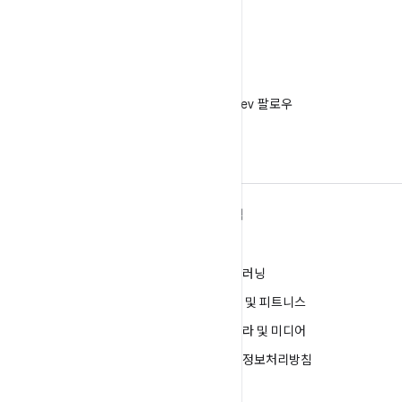
X
X에서 @AndroidDev 팔로우
ANDROID 자세히 알아보기
탐색
Android
게임
엔터프라이즈용 Android
머신러닝
보안
건강 및 피트니스
소스
카메라 및 미디어
뉴스
개인정보처리방침
블로그
5G