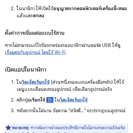
ในนาฬิกา ให้เปิดใช้
อนุญาตจากคอมพิวเตอร์เครื่องนี้เสมอ
แล้วแตะ
ตกลง
ตั้งค่าการเชื่อมต่อแบบไร้สาย
หากไม่สามารถแก้ไขข้อบกพร่องของนาฬิกาผ่านพอร์ต USB ให้ดู
เชื่อมต่อกับอุปกรณ์ โดยใช้ Wi-Fi
เปิดแอปในนาฬิกา
ใน
วิดเจ็ตเรียกใช้
(ส่วนหนึ่งของแถบเครื่องมือหลัก) ให้ใช้
เมนูแบบเลื่อนลงของอุปกรณ์ เพื่อเลือกอุปกรณ์จริง
คลิกปุ่ม
เรียกใช้
ใน
วิดเจ็ตเรียกใช้
หลังจากนั้นไม่นาน ข้อความ "สวัสดี..." จะปรากฏบนอุปกรณ์
หมายเหตุ:
หากต้องการจำลองประสิทธิภาพในโลกแห่งความเป็นจริง