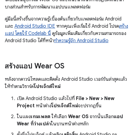
บางส่วนสำหรับการพัฒนาแอปบนแพลตฟอร์ม
คู่มือนี้สร้างขึ้นจากความรู้เบื้องต้นเกี่ยวกับแพลตฟอร์ม Android
และ
Android Studio IDE
หากคุณเพิ่งเริ่มใช้ Android โปรด
สร้าง
แอป โดยใช้ Codelab นี้
ดูข้อมูลเพิ่มเติมเกี่ยวกับความสามารถของ
Android Studio ได้ที่หน้า
ทำความรู้จัก Android Studio
สร้างแอป Wear OS
หลังจากดาวน์โหลดและติดตั้ง Android Studio เวอร์ชันล่าสุดแล้ว
ให้ทำตามวิซาร์ด
โปรเจ็กต์ใหม่
เปิด Android Studio แล้วไปที่
File > New > New
Project
หน้าต่าง
โปรเจ็กต์ใหม่
จะปรากฏขึ้น
ในแผง
เทมเพลต
ให้เลือก
Wear OS
จากนั้นเลือก
แอป
Wear ที่ว่างเปล่า
ในบานหน้าต่างหลัก
ตั้งชื่อโปรเจ็กต์ แล้วคลิก
เสร็จสิ้น
Android Studio จะ