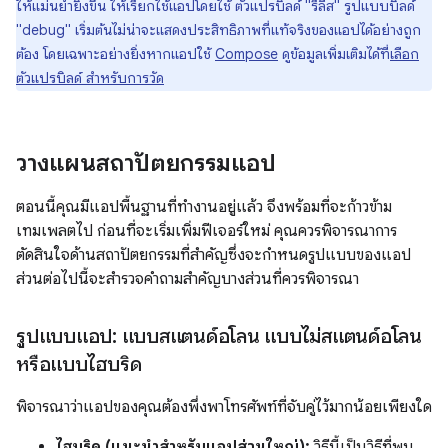
ให้แม่นยำยิ่งขึ้น ให้เรียกใช้แอปโดยใช้ ตัวแปรบิลด์ "รีลีส" รูปแบบบิลด์
"debug" เริ่มต้นไม่น่าจะแสดงประสิทธิภาพที่แท้จริงของแอปได้อย่างถูก
ต้อง โดยเฉพาะอย่างยิ่งหากแอปใช้
Compose
ดูข้อมูลเพิ่มเติมได้ที่
เลือก
ตัวแปรบิลด์ สำหรับการวัด
วางแผนสถาปัตยกรรมแอป
ตอนนี้คุณมีแอปพื้นฐานที่ทำงานอยู่แล้ว จึงพร้อมที่จะก้าวข้าม
เทมเพลตไป ก่อนที่จะเริ่มเพิ่มฟีเจอร์ใหม่ คุณควรพิจารณาการ
ตัดสินใจด้านสถาปัตยกรรมที่สำคัญซึ่งจะกำหนดรูปแบบของแอป
ส่วนต่อไปนี้จะสำรวจคำถามสำคัญบางส่วนที่ควรพิจารณา
รูปแบบแอป: แบบสแตนด์อโลน แบบไม่สแตนด์อโลน
หรือแบบไฮบริด
พิจารณาว่าแอปของคุณต้องพึ่งพาโทรศัพท์ที่จับคู่ไว้มากน้อยเพียงใด
ไฮบริด (แนะนำสำหรับแอปส่วนใหญ่):
วิธีนี้เป็นวิธีที่พบ