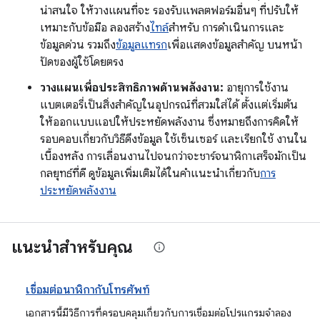
น่าสนใจ ให้วางแผนที่จะ รองรับแพลตฟอร์มอื่นๆ ที่ปรับให้
เหมาะกับข้อมือ ลองสร้าง
ไทล์
สำหรับ การดำเนินการและ
ข้อมูลด่วน รวมถึง
ข้อมูลแทรก
เพื่อแสดงข้อมูลสำคัญ บนหน้า
ปัดของผู้ใช้โดยตรง
วางแผนเพื่อประสิทธิภาพด้านพลังงาน:
อายุการใช้งาน
แบตเตอรี่เป็นสิ่งสำคัญในอุปกรณ์ที่สวมใส่ได้ ตั้งแต่เริ่มต้น
ให้ออกแบบแอปให้ประหยัดพลังงาน ซึ่งหมายถึงการคิดให้
รอบคอบเกี่ยวกับวิธีดึงข้อมูล ใช้เซ็นเซอร์ และเรียกใช้ งานใน
เบื้องหลัง การเลื่อนงานไปจนกว่าจะชาร์จนาฬิกาเสร็จมักเป็น
กลยุทธ์ที่ดี ดูข้อมูลเพิ่มเติมได้ในคำแนะนำเกี่ยวกับ
การ
ประหยัดพลังงาน
แนะนำสำหรับคุณ
เชื่อมต่อนาฬิกากับโทรศัพท์
เอกสารนี้มีวิธีการที่ครอบคลุมเกี่ยวกับการเชื่อมต่อโปรแกรมจำลอง