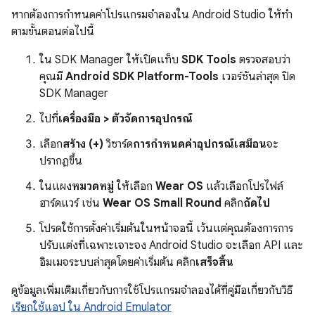
หากต้องการกำหนดค่าโปรแกรมจำลองใน Android Studio ให้ทำ
ตามขั้นตอนต่อไปนี้
ใน SDK Manager ให้เปิดแท็บ
SDK Tools
ตรวจสอบว่า
คุณมี
Android SDK Platform-Tools
เวอร์ชันล่าสุด ปิด
SDK Manager
ไปที่
เครื่องมือ > ตัวจัดการอุปกรณ์
เลือก
สร้าง (+)
วิซาร์ด
การกำหนดค่าอุปกรณ์เสมือน
จะ
ปรากฏขึ้น
ในแผง
หมวดหมู่
ให้เลือก
Wear OS
แล้วเลือกโปรไฟล์
ฮาร์ดแวร์ เช่น
Wear OS Small Round
คลิก
ถัดไป
โปรดใช้การตั้งค่าเริ่มต้นในหน้าจอนี้ เว้นแต่คุณต้องการการ
ปรับแต่งที่เฉพาะเจาะจง Android Studio จะเลือก API และ
อิมเมจระบบล่าสุดโดยค่าเริ่มต้น คลิก
เสร็จสิ้น
ดูข้อมูลเพิ่มเติมเกี่ยวกับการใช้โปรแกรมจำลองได้ที่คู่มือเกี่ยวกับวิธี
เรียกใช้แอป ใน Android Emulator