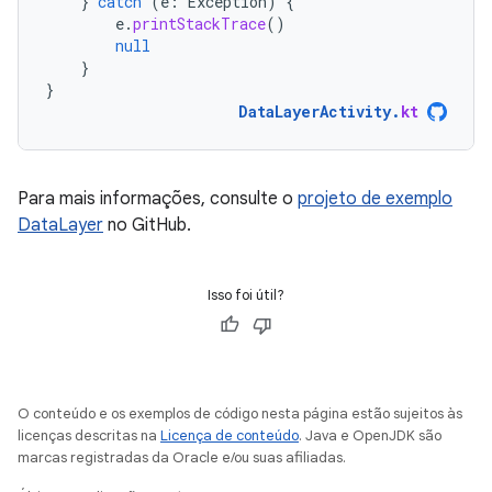
}
catch
(
e
:
Exception
)
{
e
.
printStackTrace
()
null
}
}
DataLayerActivity
.
kt
Para mais informações, consulte o
projeto de exemplo
DataLayer
no GitHub.
Isso foi útil?
O conteúdo e os exemplos de código nesta página estão sujeitos às
licenças descritas na
Licença de conteúdo
. Java e OpenJDK são
marcas registradas da Oracle e/ou suas afiliadas.