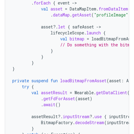
.
forEach
{
event
-
val
asset
=
DataMapItem
.
fromDataItem
(
e
.
dataMap
.
getAsset
(
"profileImage"
)
asset
?.
let
{
safeAsset
-
lifecycleScope
.
launch
{
val
bitmap
=
loadBitmapFromAss
// Do something with the bitma
}
}
}
}
private
suspend
fun
loadBitmapFromAsset
(
asset
:
Ass
try
{
val
assetResult
=
Wearable
.
getDataClient
(
t
.
getFdForAsset
(
asset
)
.
await
()
assetResult
?.
inputStream
?.
use
{
inputStrea
BitmapFactory
.
decodeStream
(
inputStream
}