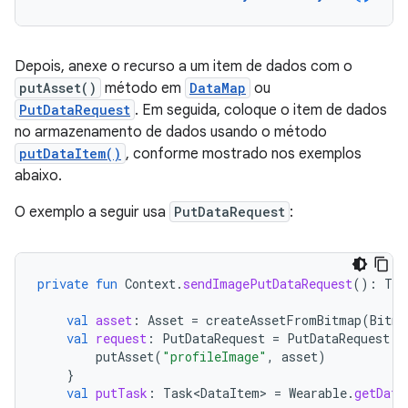
Depois, anexe o recurso a um item de dados com o
putAsset()
método em
DataMap
ou
PutDataRequest
. Em seguida, coloque o item de dados
no armazenamento de dados usando o método
putDataItem()
, conforme mostrado nos exemplos
abaixo.
O exemplo a seguir usa
PutDataRequest
:
private
fun
Context
.
sendImagePutDataRequest
():
Tas
val
asset
:
Asset
=
createAssetFromBitmap
(
Bitma
val
request
:
PutDataRequest
=
PutDataRequest
.
c
putAsset
(
"profileImage"
,
asset
)
}
val
putTask
:
Task<DataItem>
=
Wearable
.
getData