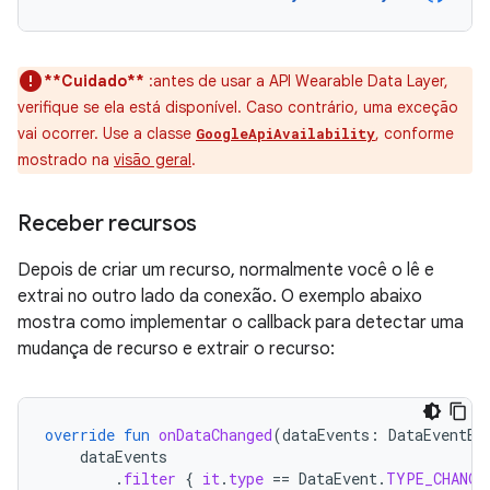
**Cuidado**
:antes de usar a API Wearable Data Layer,
verifique se ela está disponível. Caso contrário, uma exceção
vai ocorrer. Use a classe
, conforme
GoogleApiAvailability
mostrado na
visão geral
.
Receber recursos
Depois de criar um recurso, normalmente você o lê e
extrai no outro lado da conexão. O exemplo abaixo
mostra como implementar o callback para detectar uma
mudança de recurso e extrair o recurso:
override
fun
onDataChanged
(
dataEvents
:
DataEventBu
dataEvents
.
filter
{
it
.
type
==
DataEvent
.
TYPE_CHANGE