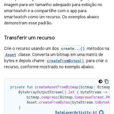
imagem para um tamanho adequado para exibição no
smartwatch e a compartilhe com o app para
smartwatch como um recurso. Os exemplos abaixo
demonstram esse padrão.
Transferir um recurso
Crie o recurso usando um dos
create...()
métodos na
Asset
classe. Converta um bitmap em uma matriz de
bytes e depois chame
createFromBytes()
para criar o
recurso, conforme mostrado no exemplo abaixo.
private
fun
createAssetFromBitmap
(
bitmap
:
Bitmap
)
ByteArrayOutputStream
().
let
{
byteStream
-
bitmap
.
compress
(
Bitmap
.
CompressFormat
.
PNG
Asset
.
createFromBytes
(
byteStream
.
toByteArr
}
DataLayerActivity
.
kt