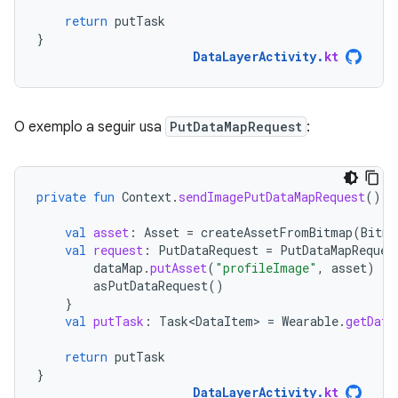
return
putTask
}
DataLayerActivity
.
kt
O exemplo a seguir usa
PutDataMapRequest
:
private
fun
Context
.
sendImagePutDataMapRequest
():
val
asset
:
Asset
=
createAssetFromBitmap
(
Bitma
val
request
:
PutDataRequest
=
PutDataMapReques
dataMap
.
putAsset
(
"profileImage"
,
asset
)
asPutDataRequest
()
}
val
putTask
:
Task<DataItem>
=
Wearable
.
getData
return
putTask
}
DataLayerActivity
.
kt