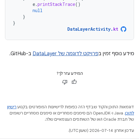
e
.
printStackTrace
()
null
}
}
DataLayerActivity
.
kt
מידע נוסף זמין ב
פרויקט לדוגמה של DataLayer
ב-GitHub.
המידע עזר לך?
דוגמאות התוכן והקוד שבדף הזה כפופות לרישיונות המפורטים בקטע
רישיון
לתוכן
.‏ Java ו-OpenJDK הם סימנים מסחריים או סימנים מסחריים רשומים
של חברת Oracle ו/או של השותפים העצמאיים שלה.
עדכון אחרון: 2026-07-14 (שעון UTC).