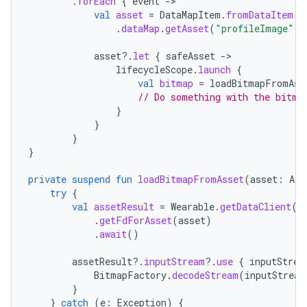
.
forEach
{
event
-
val
asset
=
DataMapItem
.
fromDataItem
(
e
.
dataMap
.
getAsset
(
"profileImage"
)
asset
?.
let
{
safeAsset
-
lifecycleScope
.
launch
{
val
bitmap
=
loadBitmapFromAss
// Do something with the bitma
}
}
}
}
private
suspend
fun
loadBitmapFromAsset
(
asset
:
Ass
try
{
val
assetResult
=
Wearable
.
getDataClient
(
t
.
getFdForAsset
(
asset
)
.
await
()
assetResult
?.
inputStream
?.
use
{
inputStrea
BitmapFactory
.
decodeStream
(
inputStream
}
}
catch
(
e
:
Exception
)
{