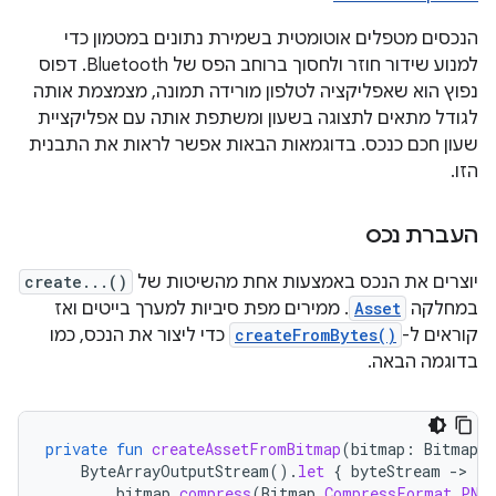
הנכסים מטפלים אוטומטית בשמירת נתונים במטמון כדי
למנוע שידור חוזר ולחסוך ברוחב הפס של Bluetooth. דפוס
נפוץ הוא שאפליקציה לטלפון מורידה תמונה, מצמצמת אותה
לגודל מתאים לתצוגה בשעון ומשתפת אותה עם אפליקציית
שעון חכם כנכס. בדוגמאות הבאות אפשר לראות את התבנית
הזו.
העברת נכס
יוצרים את הנכס באמצעות אחת מהשיטות של
create...()
במחלקה
Asset
. ממירים מפת סיביות למערך בייטים ואז
קוראים ל-
createFromBytes()
כדי ליצור את הנכס, כמו
בדוגמה הבאה.
private
fun
createAssetFromBitmap
(
bitmap
:
Bitmap
)
ByteArrayOutputStream
().
let
{
byteStream
-
bitmap
.
compress
(
Bitmap
.
CompressFormat
.
PNG