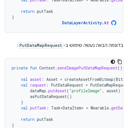
return
putTask
}
DataLayerActivity
.
kt
בדוגמה הבאה נעשה שימוש ב-
PutDataMapRequest
:
private
fun
Context
.
sendImagePutDataMapRequest
():
val
asset
:
Asset
=
createAssetFromBitmap
(
Bitma
val
request
:
PutDataRequest
=
PutDataMapReques
dataMap
.
putAsset
(
"profileImage"
,
asset
)
asPutDataRequest
()
}
val
putTask
:
Task<DataItem>
=
Wearable
.
getData
return
putTask
}