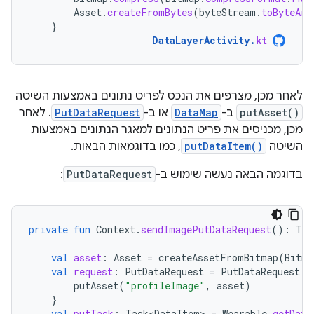
Asset
.
createFromBytes
(
byteStream
.
toByteArr
}
DataLayerActivity
.
kt
לאחר מכן, מצרפים את הנכס לפריט נתונים באמצעות השיטה
putAsset()
ב-
DataMap
או ב-
PutDataRequest
. לאחר
מכן, מכניסים את פריט הנתונים למאגר הנתונים באמצעות
השיטה
putDataItem()
, כמו בדוגמאות הבאות.
בדוגמה הבאה נעשה שימוש ב-
PutDataRequest
:
private
fun
Context
.
sendImagePutDataRequest
():
Tas
val
asset
:
Asset
=
createAssetFromBitmap
(
Bitma
val
request
:
PutDataRequest
=
PutDataRequest
.
c
putAsset
(
"profileImage"
,
asset
)
}
val
putTask
:
Task<DataItem>
=
Wearable
.
getData