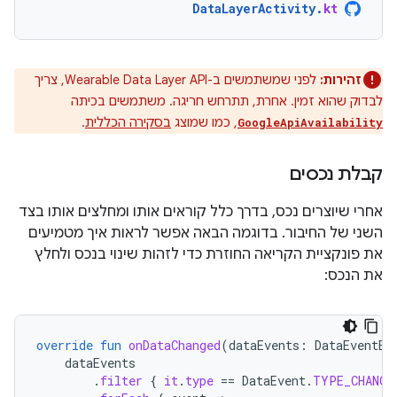
DataLayerActivity
.
kt
זהירות:
לפני שמשתמשים ב-Wearable Data Layer API, צריך
לבדוק שהוא זמין. אחרת, תתרחש חריגה. משתמשים בכיתה
, כמו שמוצג
בסקירה הכללית
.
GoogleApiAvailability
קבלת נכסים
אחרי שיוצרים נכס, בדרך כלל קוראים אותו ומחלצים אותו בצד
השני של החיבור. בדוגמה הבאה אפשר לראות איך מטמיעים
את פונקציית הקריאה החוזרת כדי לזהות שינוי בנכס ולחלץ
את הנכס:
override
fun
onDataChanged
(
dataEvents
:
DataEventBu
dataEvents
.
filter
{
it
.
type
==
DataEvent
.
TYPE_CHANGE