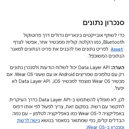
סנכרון נתונים
כדי לשתף אובייקטים בינאריים גדולים דרך פרוטוקול
Bluetooth, כמו הקלטה קולית ממכשיר אחר, אפשר לצרף
Asset
לפריט נתונים ואז להכניס את פריט הנתונים למאגר
הנתונים המשוכפל.
הערה:
Data Layer API יכול לשלוח הודעות ולסנכרן נתונים
רק עם טלפונים שמריצים Android או עם שעוני Wear OS. אם
מכשיר Wear OS מוצמד למכשיר iOS, ‏ Data Layer API לא
יפעל.
לכן, לא מומלץ להשתמש ב-Data Layer API כדרך העיקרית
לתקשר עם רשת. במקום זאת, צריך לפעול לפי אותו דפוס
באפליקציה ל-Wear OS כמו באפליקציה לטלפון – עם כמה
הבדלים קלים, כפי שמתואר במאמר בנושא
גישה לרשת
וסנכרון ב-Wear OS
.