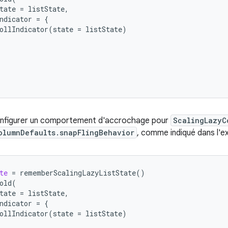
tate
=
listState
,
ndicator
=
{
ollIndicator
(
state
=
listState
)
nfigurer un comportement d'accrochage pour
ScalingLazyC
olumnDefaults.snapFlingBehavior
, comme indiqué dans l'ex
te
=
rememberScalingLazyListState
()
old
(
tate
=
listState
,
ndicator
=
{
ollIndicator
(
state
=
listState
)