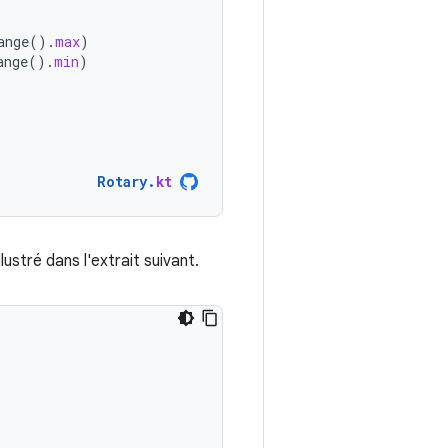
ange
().
max
)
ange
().
min
)
Rotary
.
kt
ustré dans l'extrait suivant.