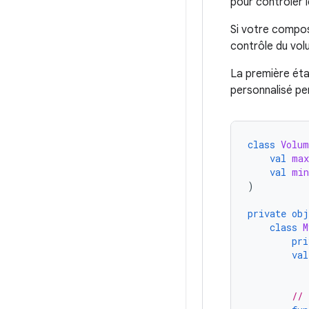
pour contrôler 
Si votre compos
contrôle du vo
La première éta
personnalisé pe
class
Volum
val
max
val
min
)
private
obj
class
M
pri
val
// 