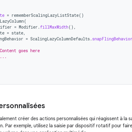
te
=
rememberScalingLazyListState
()
LazyColumn
(
ifier
=
Modifier
.
fillMaxWidth
(),
te
=
state
,
ngBehavior
=
ScalingLazyColumnDefaults
.
snapFlingBehavio
Content goes here
...
ersonnalisées
lement créer des actions personnalisées qui réagissent à la sai
n. Par exemple, utilisez la saisie par dispositif rotatif pour fai