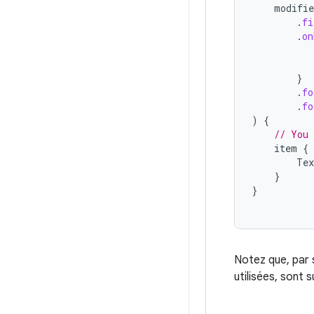
modifie
.
fi
.
on
}
.
fo
.
fo
)
{
// You 
item
{
Tex
}
}
Notez que, par s
utilisées, sont 