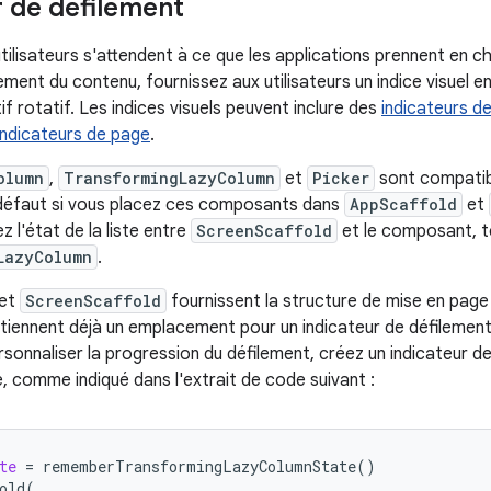
r de défilement
tilisateurs s'attendent à ce que les applications prennent en c
ement du contenu, fournissez aux utilisateurs un indice visuel e
if rotatif. Les indices visuels peuvent inclure des
indicateurs d
indicateurs de page
.
olumn
,
TransformingLazyColumn
et
Picker
sont compatib
 défaut si vous placez ces composants dans
AppScaffold
et
 l'état de la liste entre
ScreenScaffold
et le composant, te
LazyColumn
.
et
ScreenScaffold
fournissent la structure de mise en page
iennent déjà un emplacement pour un indicateur de défilemen
sonnaliser la progression du défilement, créez un indicateur de
te, comme indiqué dans l'extrait de code suivant :
te
=
rememberTransformingLazyColumnState
()
old
(