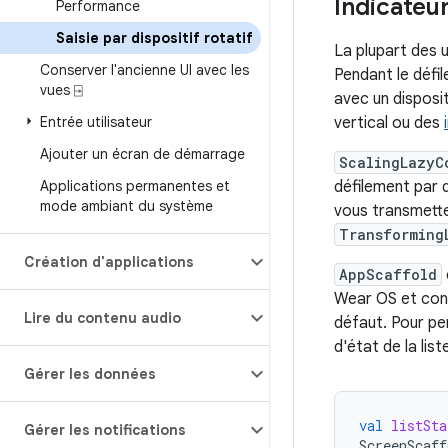
Indicateu
Performance
Saisie par dispositif rotatif
La plupart des u
Conserver l'ancienne UI avec les
Pendant le défil
vues ⍈
avec un disposit
Entrée utilisateur
vertical ou des
Ajouter un écran de démarrage
ScalingLazyC
Applications permanentes et
défilement par
mode ambiant du système
vous transmettez
Transforming
Création d'applications
AppScaffold
Wear OS et cont
Lire du contenu audio
défaut. Pour per
d'état de la lis
Gérer les données
val
listSta
Gérer les notifications
ScreenScaff