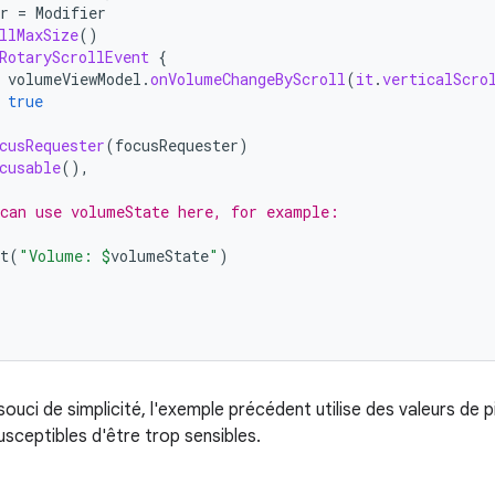
r
=
Modifier
llMaxSize
()
RotaryScrollEvent
{
volumeViewModel
.
onVolumeChangeByScroll
(
it
.
verticalScro
true
cusRequester
(
focusRequester
)
cusable
(),
can use volumeState here, for example:
t
(
"Volume: 
$
volumeState
"
)
ouci de simplicité, l'exemple précédent utilise des valeurs de pix
susceptibles d'être trop sensibles.