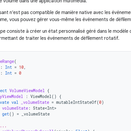
le volume dans une application multimédia.
ant n'est pas compatible de manière native avec les événement
lume, vous pouvez gérer vous-même les événements de défilem
pe consiste à créer un état personnalisé géré dans le modèle d
rmettant de traiter les événements de défilement rotatif.
eRange
(
:
Int
=
10
,
:
Int
=
0
ect
VolumeViewModel
{
yViewModel
:
ViewModel
()
{
vate
val
_volumeState
=
mutableIntStateOf
(
0
)
volumeState
:
State<Int>
get
()
=
_volumeState
...