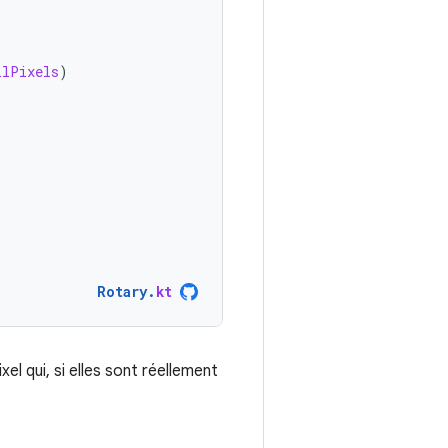
llPixels
)
Rotary
.
kt
el qui, si elles sont réellement