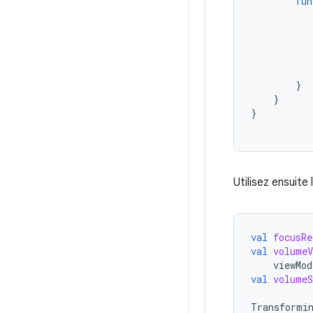
fun
}
}
}
Utilisez ensuite
val
focusRe
val
volumeV
viewMod
val
volumeS
Transformi