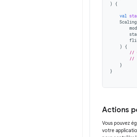
)
{
val
sta
Scaling
mod
sta
fli
)
{
// 
// 
}
}
Actions p
Vous pouvez éga
votre applicatio