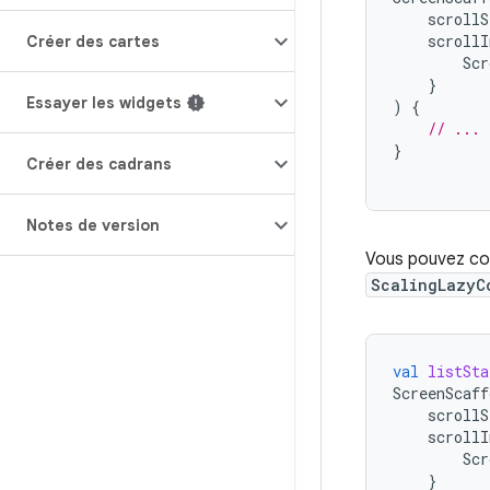
scrollS
scrollI
Créer des cartes
Scr
}
Essayer les widgets
)
{
// ...
}
Créer des cadrans
Notes de version
Vous pouvez co
ScalingLazyC
val
listSta
ScreenScaff
scrollS
scrollI
Scr
}