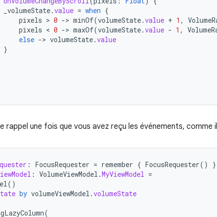
onVolumeChangeByScroll
(
pixels
:
Float
)
{
_volumeState
.
value
=
when
{
pixels
 > 
0
-
>
minOf
(
volumeState
.
value
+
1
,
VolumeR
pixels
 < 
0
-
>
maxOf
(
volumeState
.
value
-
1
,
VolumeR
else
-
>
volumeState
.
value
}
 le rappel une fois que vous avez reçu les événements, comme ill
quester
:
FocusRequester
=
remember
{
FocusRequester
()
}
iewModel
:
VolumeViewModel
.
MyViewModel
=
el
()
tate
by
volumeViewModel
.
volumeState
ngLazyColumn
(