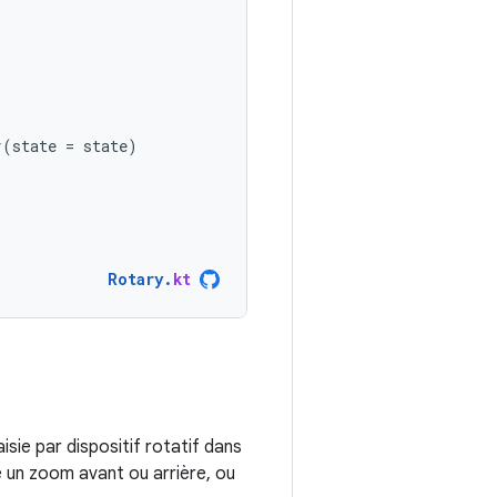
r
(
state
=
state
)
Rotary
.
kt
sie par dispositif rotatif dans
re un zoom avant ou arrière, ou