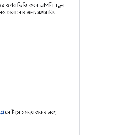
ঞানের ওপর ভিত্তি করে আপনি নতুন
 চালানোর জন্য সম্প্রসারিত
লে
সেটিংস সমন্বয় করুন এবং