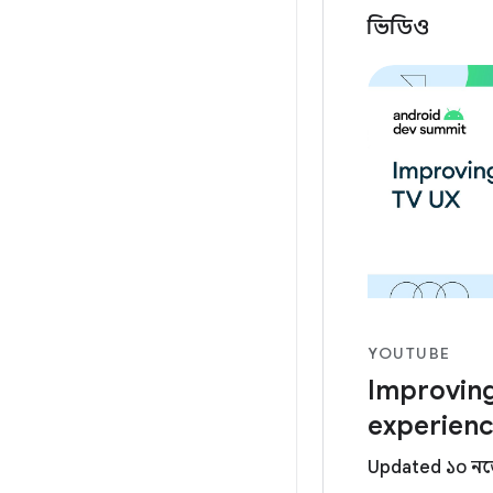
ভিডিও
YOUTUBE
Improving
experien
Updated ১০ নভে