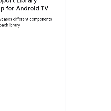
port Library
p for Android TV
wcases different components
ack library.