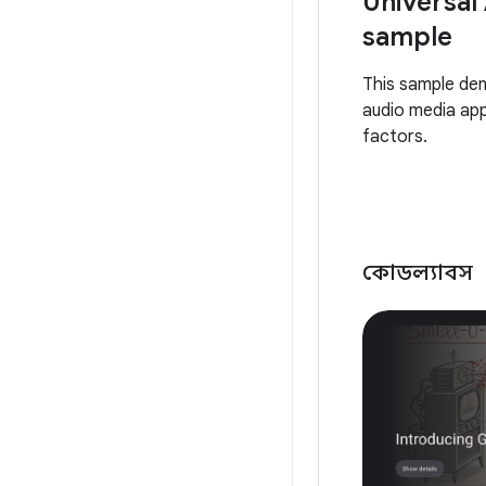
Universal
sample
This sample de
audio media app
factors.
কোডল্যাবস