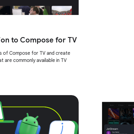
ion to Compose for TV
cs of Compose for TV and create
t are commonly available in TV