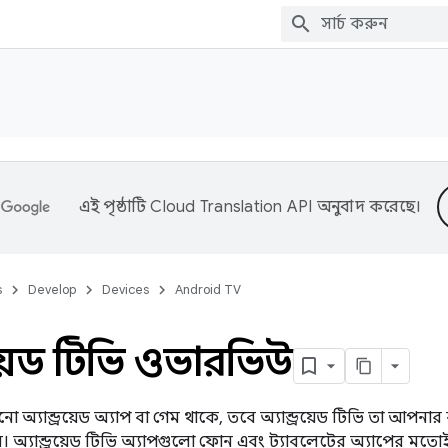
এই পৃষ্ঠাটি
Cloud Translation API
অনুবাদ করেছে।
s
Develop
Devices
Android TV
্রয়েড টিভি ওভারভিউ
অ্যান্ড্রয়েড অ্যাপ বা গেম থাকে, তবে অ্যান্ড্রয়েড টিভি তা আপনা
। অ্যান্ড্রয়েড টিভি অ্যাপগুলো ফোন এবং ট্যাবলেটের অ্যাপের মত