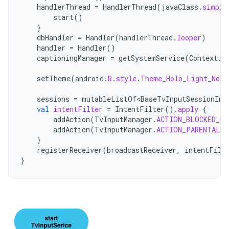
handlerThread
=
HandlerThread
(
javaClass
.
simple
start
()
}
dbHandler
=
Handler
(
handlerThread
.
looper
)
handler
=
Handler
()
captioningManager
=
getSystemService
(
Context
.
C
setTheme
(
android
.
R
.
style
.
Theme_Holo_Light_NoAc
sessions
=
mutableListOf<BaseTvInputSessionImp
val
intentFilter
=
IntentFilter
().
apply
{
addAction
(
TvInputManager
.
ACTION_BLOCKED_RA
addAction
(
TvInputManager
.
ACTION_PARENTAL_C
}
registerReceiver
(
broadcastReceiver
,
intentFilt
}