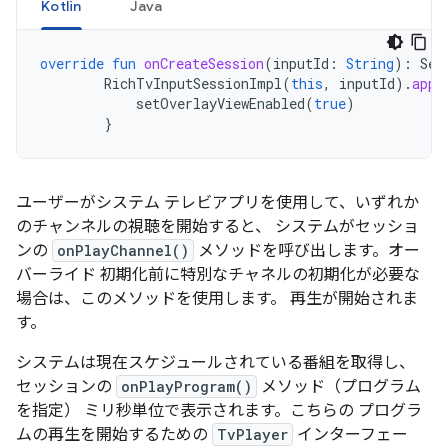
Kotlin
Java
override
fun
onCreateSession
(
inputId
:
String
):
Ses
RichTvInputSessionImpl
(
this
,
inputId
).
appl
setOverlayViewEnabled
(
true
)
}
ユーザーがシステム テレビアプリを使用して、いずれか
のチャンネルの視聴を開始すると、 システムがセッショ
ンの
onPlayChannel()
メソッドを呼び出します。オー
バーライド 初期化前に特別なチャネルの初期化が必要な
場合は、このメソッドを使用します。 再生が開始されま
す。
システムは現在スケジュールされている番組を取得し、
セッションの
onPlayProgram()
メソッド（プログラム
を指定） ミリ秒単位で表示されます。こちらの プログラ
ムの再生を開始するための
TvPlayer
インターフェー