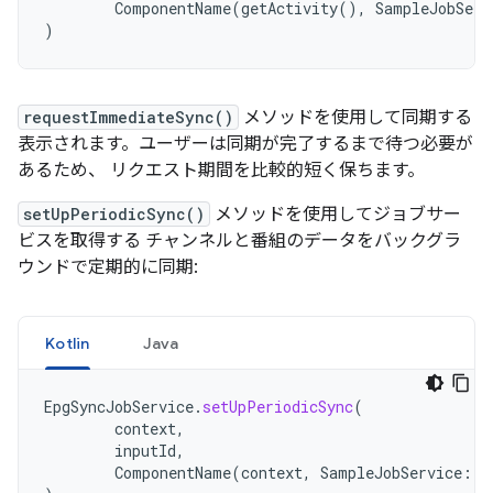
ComponentName
(
getActivity
(),
SampleJobServ
)
requestImmediateSync()
メソッドを使用して同期する
表示されます。ユーザーは同期が完了するまで待つ必要が
あるため、 リクエスト期間を比較的短く保ちます。
setUpPeriodicSync()
メソッドを使用してジョブサー
ビスを取得する チャンネルと番組のデータをバックグラ
ウンドで定期的に同期:
Kotlin
Java
EpgSyncJobService
.
setUpPeriodicSync
(
context
,
inputId
,
ComponentName
(
context
,
SampleJobService
::
c