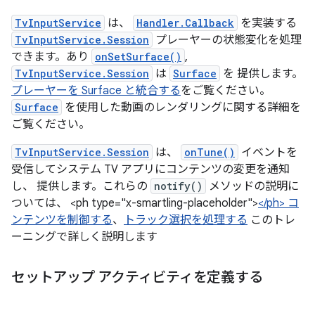
TvInputService
は、
Handler.Callback
を実装する
TvInputService.Session
プレーヤーの状態変化を処理
できます。あり
onSetSurface()
,
TvInputService.Session
は
Surface
を 提供します。
プレーヤーを Surface と統合する
をご覧ください。
Surface
を使用した動画のレンダリングに関する詳細を
ご覧ください。
TvInputService.Session
は、
onTune()
イベントを
受信してシステム TV アプリにコンテンツの変更を通知
し、 提供します。これらの
notify()
メソッドの説明に
ついては、 <ph type="x-smartling-placeholder">
</ph> コ
ンテンツを制御する
、
トラック選択を処理する
このトレ
ーニングで詳しく説明します
セットアップ アクティビティを定義する