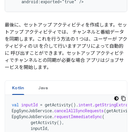
android:exported="true"
/>
最後に、セットアップ アクティビティを作成します。セッ
トアップ アクティビティでは、 チャンネルと番組データ
を同期します。これを行う方法の 1 つは、ユーザーが アク
ティビティの UI を介して行いますアプリによって自動的
に 呼び出すことができます。セットアップ アクティビテ
ィでチャンネルとの同期が必要な場合 アプリはジョブサ
ービスを開始します。
Kotlin
Java
val
inputId
=
getActivity
().
intent
.
getStringExtra
(
EpgSyncJobService
.
cancelAllSyncRequests
(
getActivit
EpgSyncJobService
.
requestImmediateSync
(
getActivity
(),
inputId
,