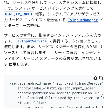
れ、 サービスを使用してテレビ入力をシステムに接続し
ます。システム サービス バインディングを実行して
BIND_TV_INPUT
権限。 システム TV アプリがテレビ入
力サービスにリクエストを送信する
TvInputManager
イ
ンターフェース経由。
サービスの宣言に、指定するインテント フィルタを含め
ます。
TvInputService
で実行するアクションとして、
使用します。また、サービス メタデータを個別の XML リ
ソースとして宣言します。「 サービス宣言、インテント
フィルタ、サービス メタデータの宣言が表示されていま
す 使用します。
<service
<!--
Required
filter
used
by
the
system
to
lau
<action
android:name="android.media.tv.TvI