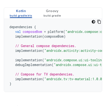
Kotlin
Groovy
dependencies
{
val
composeBom
=
platform
(
"androidx.compose:com
implementation
(
composeBom
)
// General compose dependencies.
implementation
(
"androidx.activity:activity-comp
implementation
(
"androidx.compose.ui:ui-tooling-
debugImplementation
(
"androidx.compose.ui:ui-too
// Compose for TV dependencies.
implementation
(
"androidx.tv:tv-material:1.0.0"
}