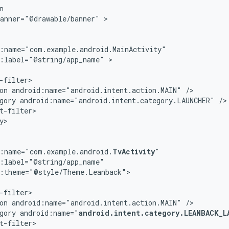
banner="@drawable/banner"
d:label="@string/app_name"
>

on
android:name="android.intent.action.MAIN"
gory
android:name="android.intent.category.LAUNCHER"
y>

d:name="com.example.android.
TvActivity
:theme="@style/Theme.Leanback">

on
android:name="android.intent.action.MAIN"
gory
android:name="
android.intent.category.LEANBACK_L
t-filter>
