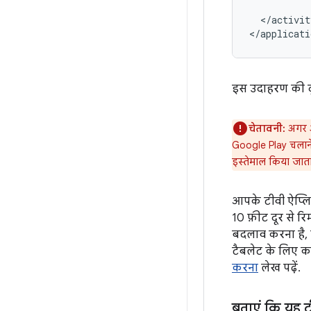
</activit
</applicati
इस उदाहरण की दूस
चेतावनी:
अगर आ
Google Play चलाने
इस्तेमाल किया जाता 
आपके टीवी ऐप्लिक
10 फ़ीट दूर से र
बदलाव करना है, 
टैबलेट के लिए कर
करना
लेख पढ़ें.
बताएं कि यह 