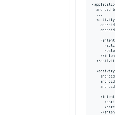
android:
androi
<acti
<cate
</activit
androi
android
<acti
<cate
</inten