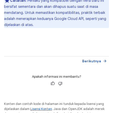
Catatan:
Perilaku yang kompatibel dengan versi baru ini
bersifat sementara dan akan dihapus suatu saat di masa
mendatang. Untuk memastikan kompatibilitas, praktik terbaik
adalah menerapkan keduanya Google Cloud API, seperti yang
dijelaskan di atas.
Berikutnya
arrow_forward
Apakah informasi ini membantu?
Konten dan contoh kode di halaman ini tunduk kepada lisensi yang
dijelaskan dalam
Lisensi Konten
. Java dan OpenJDK adalah merek