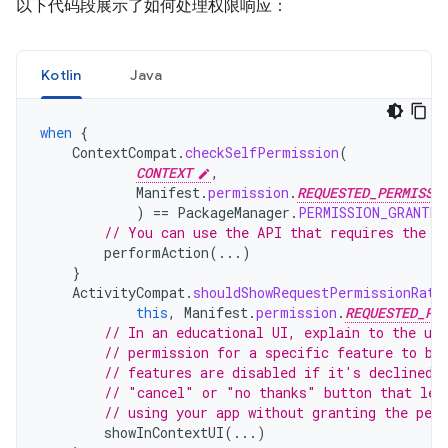
以下代码段展示了如何处理权限响应：
Kotlin
Java
when
{
ContextCompat
.
checkSelfPermission
(
CONTEXT
,
Manifest
.
permission
.
REQUESTED_PERMISSI
)
==
PackageManager
.
PERMISSION_GRANTED
// You can use the API that requires the p
performAction
(...)
}
ActivityCompat
.
shouldShowRequestPermissionRati
this
,
Manifest
.
permission
.
REQUESTED_PE
// In an educational UI, explain to the use
// permission for a specific feature to be
// features are disabled if it's declined.
// "cancel" or "no thanks" button that let
// using your app without granting the per
showInContextUI
(...)