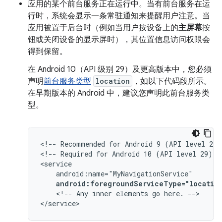
应用的某个前台服务正在运行中。当有前台服务在运
行时，系统会显示一条常驻通知来提醒用户注意。当
应用被置于后台时（例如当用户按设备上的
主屏幕
按
钮或关闭设备的显示屏时），其位置信息访问权限会
得到保留。
在 Android 10（API 级别 29）及更高版本中，您必须
声明
前台服务类型
location
，如以下代码段所示。
在早期版本的 Android 中，建议您声明此前台服务类
型。
<!--
Recommended
for
Android
9
(API
level
28)
<!--
Required
for
Android
10
(API
level
29)
a
android:foregroundServiceType="locatio
<!--
Any
inner
elements
go
here.
-->

</service>