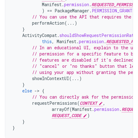
Manifest
.
permission
.
REQUESTED_PERMISSI
)
==
PackageManager
.
PERMISSION_GRANTED
// You can use the API that requires the p
performAction
(...)
}
ActivityCompat
.
shouldShowRequestPermissionRati
this
,
Manifest
.
permission
.
REQUESTED_PE
// In an educational UI, explain to the use
// permission for a specific feature to be
// features are disabled if it's declined.
// "cancel" or "no thanks" button that let
// using your app without granting the per
showInContextUI
(...)
}
else
-
>
{
// You can directly ask for the permission
requestPermissions
(
CONTEXT
,
arrayOf
(
Manifest
.
permission
.
REQUES
REQUEST_CODE
)
}
}