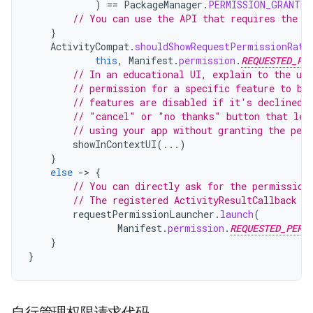
)
==
PackageManager
.
PERMISSION_GRANTED
// You can use the API that requires the p
}
ActivityCompat
.
shouldShowRequestPermissionRati
this
,
Manifest
.
permission
.
REQUESTED_PE
// In an educational UI, explain to the use
// permission for a specific feature to be
// features are disabled if it's declined.
// "cancel" or "no thanks" button that let
// using your app without granting the per
showInContextUI
(...)
}
else
-
>
{
// You can directly ask for the permission
// The registered ActivityResultCallback g
requestPermissionLauncher
.
launch
(
Manifest
.
permission
.
REQUESTED_PERM
}
}
自行管理权限请求代码