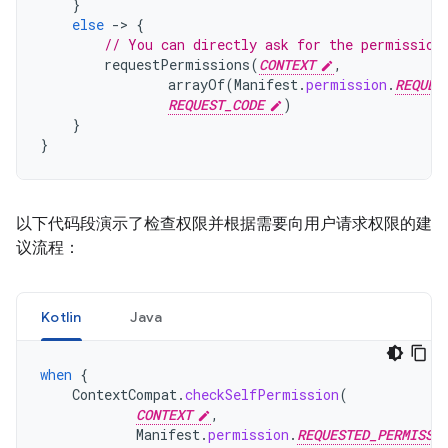
}
else
-
>
{
// You can directly ask for the permission
requestPermissions
(
CONTEXT
,
arrayOf
(
Manifest
.
permission
.
REQUES
REQUEST_CODE
)
}
}
以下代码段演示了检查权限并根据需要向用户请求权限的建
议流程：
Kotlin
Java
when
{
ContextCompat
.
checkSelfPermission
(
CONTEXT
,
Manifest
.
permission
.
REQUESTED_PERMISSI