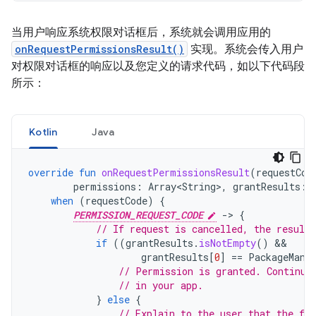
当用户响应系统权限对话框后，系统就会调用应用的
onRequestPermissionsResult()
实现。系统会传入用户
对权限对话框的响应以及您定义的请求代码，如以下代码段
所示：
Kotlin
Java
override
fun
onRequestPermissionsResult
(
requestCod
permissions
:
Array<String>
,
grantResults
:
when
(
requestCode
)
{
PERMISSION_REQUEST_CODE
-
>
{
// If request is cancelled, the result
if
((
grantResults
.
isNotEmpty
()
grantResults
[
0
]
==
PackageMana
// Permission is granted. Continue
// in your app.
}
else
{
// Explain to the user that the fea