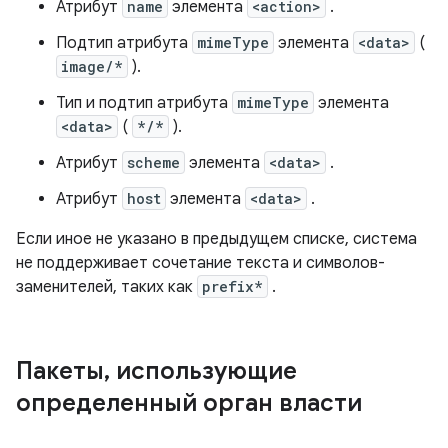
Атрибут
name
элемента
<action>
.
Подтип атрибута
mimeType
элемента
<data>
(
image/*
).
Тип и подтип атрибута
mimeType
элемента
<data>
(
*/*
).
Атрибут
scheme
элемента
<data>
.
Атрибут
host
элемента
<data>
.
Если иное не указано в предыдущем списке, система
не поддерживает сочетание текста и символов-
заменителей, таких как
prefix*
.
Пакеты
,
использующие
определенный орган власти