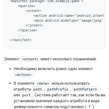
<manifest
<action
android:name="android.intent.a
<data
android:mimeType="image/jpeg"
...

</manifest>
Элемент
<intent>
имеет несколько ограничений:
Необходимо включить ровно один элемент
<action>
.
В элементе
<data>
нельзя использовать
атрибуты
path
,
pathPrefix
,
pathPattern
или
port
. Система работает так, как если бы вы
установили значение каждого атрибута в виде
универсального символа подстановки (
*
).