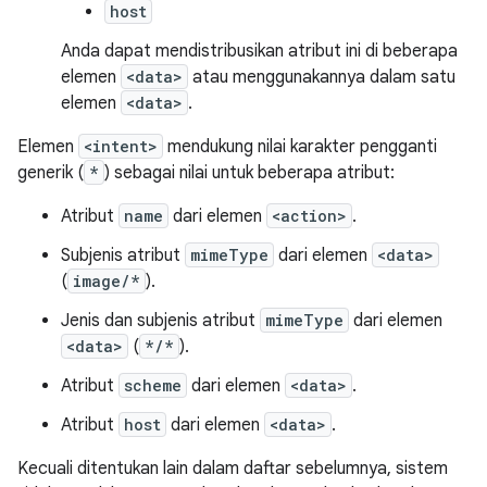
host
Anda dapat mendistribusikan atribut ini di beberapa
elemen
<data>
atau menggunakannya dalam satu
elemen
<data>
.
Elemen
<intent>
mendukung nilai karakter pengganti
generik (
*
) sebagai nilai untuk beberapa atribut:
Atribut
name
dari elemen
<action>
.
Subjenis atribut
mimeType
dari elemen
<data>
(
image/*
).
Jenis dan subjenis atribut
mimeType
dari elemen
<data>
(
*/*
).
Atribut
scheme
dari elemen
<data>
.
Atribut
host
dari elemen
<data>
.
Kecuali ditentukan lain dalam daftar sebelumnya, sistem