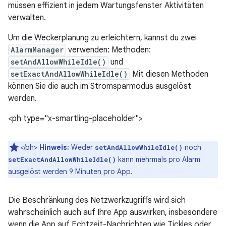
müssen effizient in jedem Wartungsfenster Aktivitäten
verwalten.
Um die Weckerplanung zu erleichtern, kannst du zwei
AlarmManager
verwenden: Methoden:
setAndAllowWhileIdle()
und
setExactAndAllowWhileIdle()
Mit diesen Methoden
können Sie die auch im Stromsparmodus ausgelöst
werden.
<ph type="x-smartling-placeholder">
</ph>
Hinweis:
Weder
noch
setAndAllowWhileIdle()
kann mehrmals pro Alarm
setExactAndAllowWhileIdle()
ausgelöst werden 9 Minuten pro App.
Die Beschränkung des Netzwerkzugriffs wird sich
wahrscheinlich auch auf Ihre App auswirken, insbesondere
wenn die App auf Echtzeit-Nachrichten wie Tickles oder