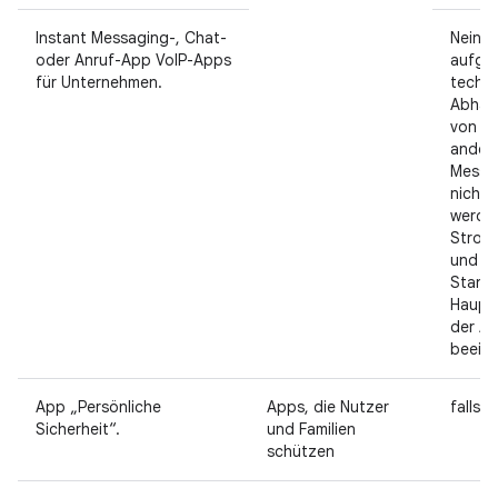
Instant Messaging-, Chat-
Nein, 
oder Anruf-App VoIP-Apps
aufgr
für Unternehmen.
techni
Abhän
von ei
ander
Messa
nicht 
werden
Strom
und A
Stand
Hauptf
der A
beeint
App „Persönliche
Apps, die Nutzer
falls z
Sicherheit“.
und Familien
schützen