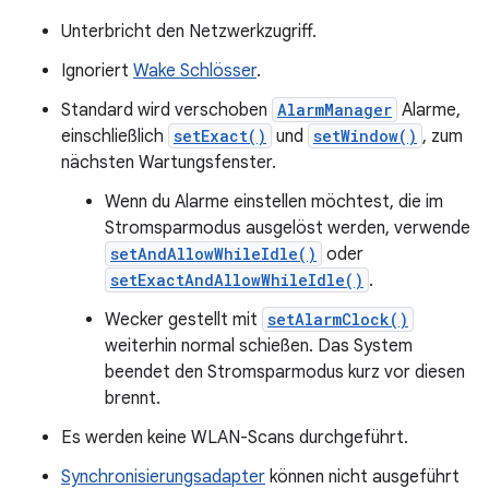
Unterbricht den Netzwerkzugriff.
Ignoriert
Wake Schlösser
.
Standard wird verschoben
AlarmManager
Alarme,
einschließlich
setExact()
und
setWindow()
, zum
nächsten Wartungsfenster.
Wenn du Alarme einstellen möchtest, die im
Stromsparmodus ausgelöst werden, verwende
setAndAllowWhileIdle()
oder
setExactAndAllowWhileIdle()
.
Wecker gestellt mit
setAlarmClock()
weiterhin normal schießen. Das System
beendet den Stromsparmodus kurz vor diesen
brennt.
Es werden keine WLAN-Scans durchgeführt.
Synchronisierungsadapter
können nicht ausgeführt