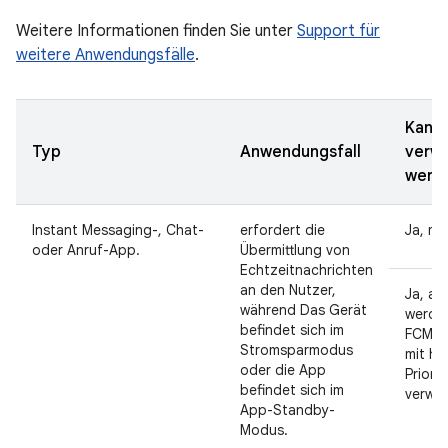
Weitere Informationen finden Sie unter
Support für
weitere Anwendungsfälle
.
Kann
Typ
Anwendungsfall
verw
werd
Instant Messaging-, Chat-
erfordert die
Ja, mi
oder Anruf-App.
Übermittlung von
Echtzeitnachrichten
an den Nutzer,
Ja, ab
während Das Gerät
werden
befindet sich im
FCM-N
Stromsparmodus
mit ho
oder die App
Priorit
befindet sich im
verwe
App-Standby-
Modus.