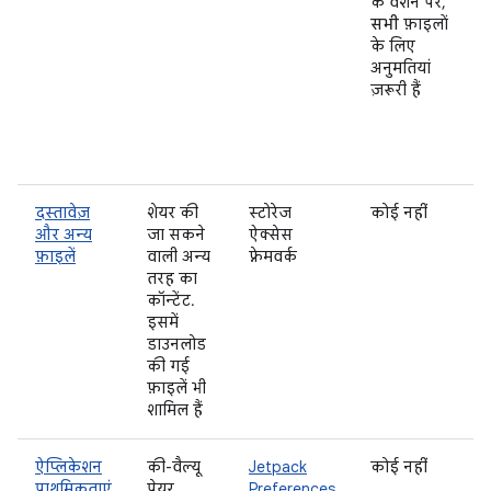
के वर्शन पर,
सभी
फ़ाइलों
के लिए
अनुमतियां
ज़रूरी हैं
दस्तावेज़
शेयर की
स्टोरेज
कोई नहीं
और अन्य
जा सकने
ऐक्सेस
फ़ाइलें
वाली अन्य
फ़्रेमवर्क
तरह का
कॉन्टेंट.
इसमें
डाउनलोड
की गई
फ़ाइलें भी
शामिल हैं
ऐप्लिकेशन
की-वैल्यू
Jetpack
कोई नहीं
प्राथमिकताएं
पेयर
Preferences