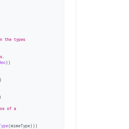
n the types
s.
deo
))
)
)
os of a
Type
(
mimeType
)))