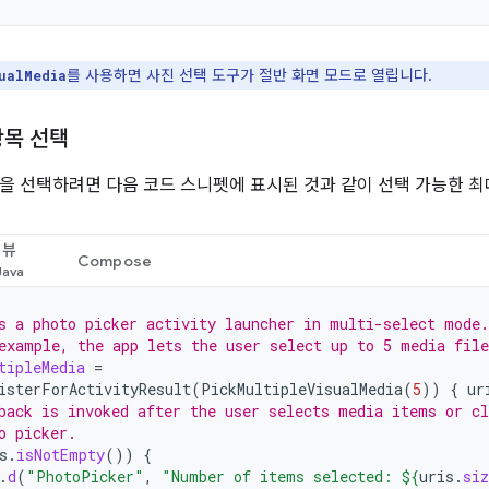
를 사용하면 사진 선택 도구가 절반 화면 모드로 열립니다.
ualMedia
항목 선택
을 선택하려면 다음 코드 스니펫에 표시된 것과 같이 선택 가능한 최
뷰
Compose
s a photo picker activity launcher in multi-select mode.
example, the app lets the user select up to 5 media file
tipleMedia
=
isterForActivityResult
(
PickMultipleVisualMedia
(
5
))
{
ur
back is invoked after the user selects media items or cl
o picker.
s
.
isNotEmpty
())
{
.
d
(
"PhotoPicker"
,
"Number of items selected: 
${
uris
.
siz