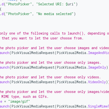
.
d
(
"PhotoPicker"
,
"Selected URI: 
$
uri
"
)
{
.
d
(
"PhotoPicker"
,
"No media selected"
)
only one of the following calls to launch(), depending o
 that you want to let the user choose from.
he photo picker and let the user choose images and video
aunch
(
PickVisualMediaRequest
(
PickVisualMedia
.
ImageAndVi
he photo picker and let the user choose only images.
aunch
(
PickVisualMediaRequest
(
PickVisualMedia
.
ImageOnly
)
he photo picker and let the user choose only videos.
aunch
(
PickVisualMediaRequest
(
PickVisualMedia
.
VideoOnly
)
he photo picker and let the user choose only images/vide
 MIME type, such as GIFs.
pe
=
"image/gif"
aunch
(
PickVisualMediaRequest
(
PickVisualMedia
.
SingleMime