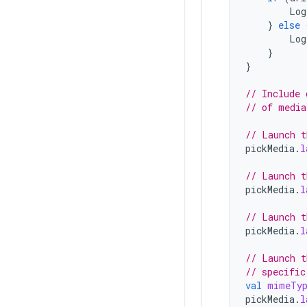
Log
}
else
Log
}
}
// Include 
// of media
// Launch t
pickMedia
.
l
// Launch t
pickMedia
.
l
// Launch t
pickMedia
.
l
// Launch t
// specific
val
mimeTy
pickMedia
.
l