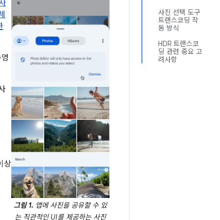
사
사진 선택 도구
체
트랜스코딩 작
한
동 방식
HDR 트랜스코
딩 관련 중요 고
동영
려사항
사
 이상
그림 1.
앱에 사진을 공유할 수 있
는 직관적인 UI를 제공하는 사진