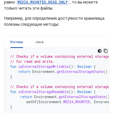
равно
MEDIA_MOUNTED_READ_ONLY
, то вы можете
только читать эти файлы.
Например, для определения доступности хранилища
полезны следующие методы:
Котлин
Java
// Checks if a volume containing external storage 
// for read and write.
fun
isExternalStorageWritable
():
Boolean
{
return
Environment
.
getExternalStorageState
()
=
}
// Checks if a volume containing external storage 
fun
isExternalStorageReadable
():
Boolean
{
return
Environment
.
getExternalStorageState
()
setOf
(
Environment
.
MEDIA_MOUNTED
,
Environme
}