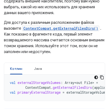
содержать внешние накопители, поэтому вам нужно
выбрать, какой из них использовать для хранения
данных вашего приложения.
Для доступа к различным расположениям файлов
вызовите
ContextCompat.getExternalFilesDirs()
.
Как показано в фрагменте кода, первый элемент
возвращаемого массива считается основным внешним
томом хранения. Используйте этот том, если он не
заполнен или недоступен.
Котлин
Java
val
externalStorageVolumes
:
Array<out
File
>
=
ContextCompat
.
getExternalFilesDirs
(
applica
val
primaryExternalStorage
=
externalStorageVolume