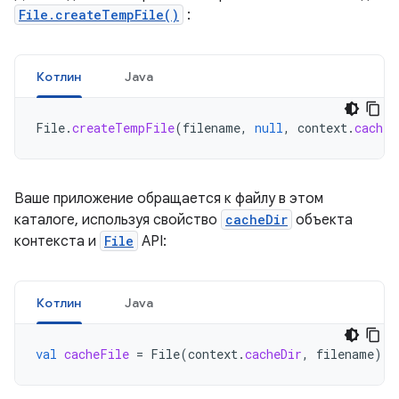
File.createTempFile()
:
Котлин
Java
File
.
createTempFile
(
filename
,
null
,
context
.
cacheD
Ваше приложение обращается к файлу в этом
каталоге, используя свойство
cacheDir
объекта
контекста и
File
API:
Котлин
Java
val
cacheFile
=
File
(
context
.
cacheDir
,
filename
)