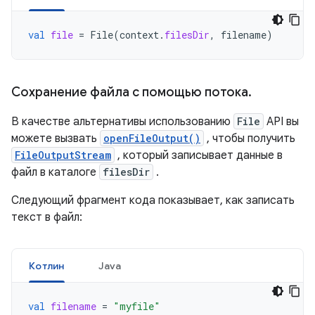
val
file
=
File
(
context
.
filesDir
,
filename
)
Сохранение файла с помощью потока
.
В качестве альтернативы использованию
File
API вы
можете вызвать
openFileOutput()
, чтобы получить
FileOutputStream
, который записывает данные в
файл в каталоге
filesDir
.
Следующий фрагмент кода показывает, как записать
текст в файл:
Котлин
Java
val
filename
=
"myfile"