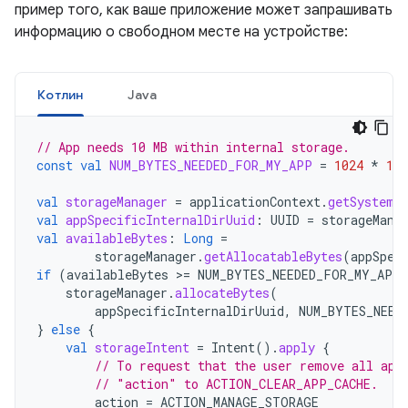
пример того, как ваше приложение может запрашивать
информацию о свободном месте на устройстве:
Котлин
Java
// App needs 10 MB within internal storage.
const
val
NUM_BYTES_NEEDED_FOR_MY_APP
=
1024
*
102
val
storageManager
=
applicationContext
.
getSystemS
val
appSpecificInternalDirUuid
:
UUID
=
storageMana
val
availableBytes
:
Long
=
storageManager
.
getAllocatableBytes
(
appSpec
if
(
availableBytes
>=
NUM_BYTES_NEEDED_FOR_MY_APP
storageManager
.
allocateBytes
(
appSpecificInternalDirUuid
,
NUM_BYTES_NEED
}
else
{
val
storageIntent
=
Intent
().
apply
{
// To request that the user remove all app
// "action" to ACTION_CLEAR_APP_CACHE.
action
=
ACTION_MANAGE_STORAGE