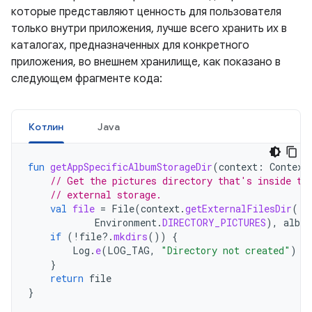
которые представляют ценность для пользователя
только внутри приложения, лучше всего хранить их в
каталогах, предназначенных для конкретного
приложения, во внешнем хранилище, как показано в
следующем фрагменте кода:
Котлин
Java
fun
getAppSpecificAlbumStorageDir
(
context
:
Context
// Get the pictures directory that's inside th
// external storage.
val
file
=
File
(
context
.
getExternalFilesDir
(
Environment
.
DIRECTORY_PICTURES
),
albu
if
(
!
file
?.
mkdirs
())
{
Log
.
e
(
LOG_TAG
,
"Directory not created"
)
}
return
file
}