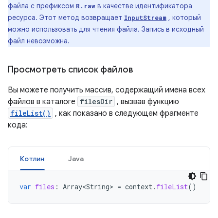
файла с префиксом
в качестве идентификатора
R.raw
ресурса. Этот метод возвращает
, который
InputStream
можно использовать для чтения файла. Запись в исходный
файл невозможна.
Просмотреть список файлов
Вы можете получить массив, содержащий имена всех
файлов в каталоге
filesDir
, вызвав функцию
fileList()
, как показано в следующем фрагменте
кода:
Котлин
Java
var
files
:
Array<String>
=
context
.
fileList
()