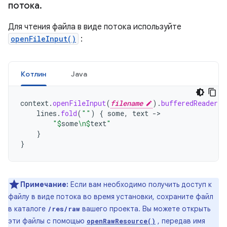
потока
.
Для чтения файла в виде потока используйте
openFileInput()
:
Котлин
Java
context
.
openFileInput
(
filename
).
bufferedReader
()
lines
.
fold
(
""
)
{
some
,
text
->
"
$
some
\n
$
text
"
}
}
Примечание:
Если вам необходимо получить доступ к
файлу в виде потока во время установки, сохраните файл
в каталоге
вашего проекта. Вы можете открыть
/res/raw
эти файлы с помощью
, передав имя
openRawResource()