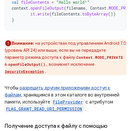
val
fileContents
=
"Hello world!"
context
.
openFileOutput
(
filename
,
Context
.
MODE_PRIV
it
.
write
(
fileContents
.
toByteArray
())
}
Внимание:
на устройствах под управлением Android 7.0
(уровень API 24) или выше, если вы не передадите
параметр режима доступа к файлу
Context.MODE_PRIVATE
в
, возникнет исключение
openFileOutput()
.
SecurityException
Чтобы
разрешить другим приложениям доступ к
файлам,
хранящимся в этом каталоге во внутренней
памяти, используйте
FileProvider
с атрибутом
FLAG_GRANT_READ_URI_PERMISSION
.
Получение доступа к файлу с помощью