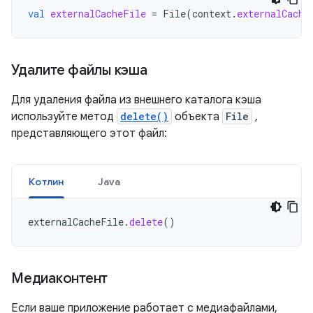
val
externalCacheFile
=
File
(
context
.
externalCache
Удалите файлы кэша
Для удаления файла из внешнего каталога кэша
используйте метод
delete()
объекта
File
,
представляющего этот файл:
Котлин
Java
externalCacheFile
.
delete
()
Медиаконтент
Если ваше приложение работает с медиафайлами,