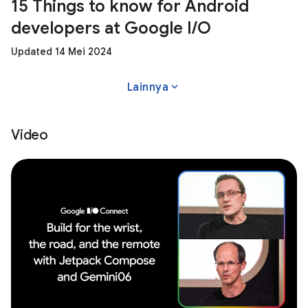
15 Things to know for Android
developers at Google I/O
Updated 14 Mei 2024
expand_more
Lainnya
Video