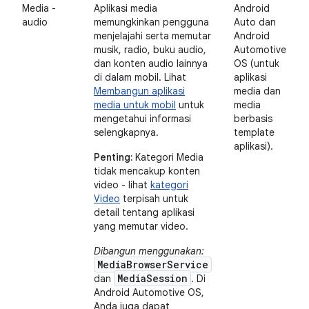
Media -
Aplikasi media
Android
audio
memungkinkan pengguna
Auto dan
menjelajahi serta memutar
Android
musik, radio, buku audio,
Automotive
dan konten audio lainnya
OS (untuk
di dalam mobil. Lihat
aplikasi
Membangun aplikasi
media dan
media untuk mobil
untuk
media
mengetahui informasi
berbasis
selengkapnya.
template
aplikasi).
Penting:
Kategori Media
tidak mencakup konten
video - lihat
kategori
Video
terpisah untuk
detail tentang aplikasi
yang memutar video.
Dibangun menggunakan:
MediaBrowserService
MediaSession
dan
. Di
Android Automotive OS,
Anda juga dapat