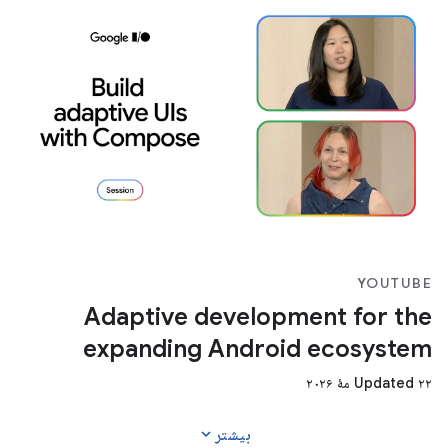
YOUTUBE
Adaptive development for the
expanding Android ecosystem
Updated ۲۲ مهٔ ۲۰۲۶
expand_more
بیشتر