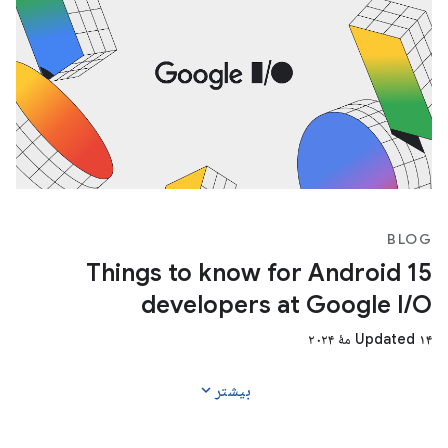
BLOG
15 Things to know for Android
developers at Google I/O
Updated ۱۴ مهٔ ۲۰۲۴
expand_more
بیشتر