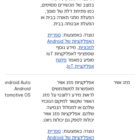
במצב של מכשירים מסוימים,
כמו פתיחת דלת של מוסך,
הפעלת מתגי תאורה בבית או
הפעלת אבטחה בבית.
נוצרה באמצעות:
ספריית
האפליקציות של Android
למכוניות
. מידע נוסף
שספציפי לאפליקציות IoT
מופיע במאמר
פיתוח
אפליקציית IoT
.
מזג אוויר
אפליקציות מזג אוויר
‫Android Auto
מאפשרות למשתמשים
Android
לראות מידע רלוונטי על מזג
Automotive OS
האוויר שקשור למיקום הנוכחי
שלהם או למסלול הנסיעה
שלהם. אפליקציות מזג אוויר
יכולות לספק גם יכולות ניווט.
נוצרה באמצעות:
ספריית
האפליקציות של Android