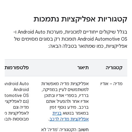
קטגוריות אפליקציות נתמכות
בגלל שיקולים ייחודיים למכוניות, מערכות Android Auto ו-
Android Automotive OS תומכות רק בסוגים מסוימים של
אפליקציות, כמו שמתואר בטבלה הבאה:
קטגוריה
תיאור
פלטפורמות
מדיה – אודיו
אפליקציות מדיה מאפשרות
‫Android Auto
למשתמשים לעיין במוזיקה,
Android
ברדיו, בספרי אודיו ובתוכן
Automotive OS
אודיו אחר ולהפעיל אותם
(גם לאפליקציות
ברכב. מידע נוסף זמין
מדיה וגם
במאמר בנושא
בניית
לאפליקציות מדי
אפליקציות מדיה לרכב
.
מבוססות-תבניות)
חשוב:
הקטגוריה 'מדיה' לא