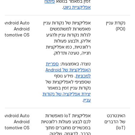
זמין במאמר בנושא
פיתוח
אפליקציית ניווט
.
נקודת עניין
אפליקציות של נקודות עניין
‫Android Auto
(POI)
מאפשרות למשתמשים
Android
לגלות נקודות עניין ולהגיע
Automotive OS
אליהן, ולבצע פעולות
רלוונטיות, כמו אפליקציות
חנייה, טעינה ותדלוק.
נוצרה באמצעות:
ספריית
האפליקציות של Android
למכוניות
. מידע נוסף
שספציפי לאפליקציות של
נקודות עניין זמין במאמר
יצירת אפליקציה של נקודות
עניין
.
האינטרנט
אפליקציות IoT מאפשרות
‫Android Auto
של הדברים
לכם לבצע פעולות רלוונטיות
Android
(IoT)
במכשירים מחוברים מתוך
Automotive OS
הרכב. לדוגמה, שליטה