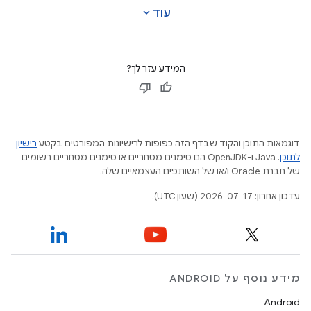
expand_more
עוד
המידע עזר לך?
דוגמאות התוכן והקוד שבדף הזה כפופות לרישיונות המפורטים בקטע
רישיון
לתוכן
.‏ Java ו-OpenJDK הם סימנים מסחריים או סימנים מסחריים רשומים
של חברת Oracle ו/או של השותפים העצמאיים שלה.
עדכון אחרון: 2026-07-17 (שעון UTC).
מידע נוסף על ANDROID
Android