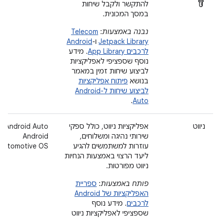
Labs
להתקשר ולקבל שיחות
במסך המכונית.
נבנה באמצעות
:
Telecom
Jetpack Library
ו-
Android
לרכבים App Library
. מידע
נוסף שספציפי לאפליקציות
לביצוע שיחות זמין במאמר
בנושא
פיתוח אפליקציות
לביצוע שיחות ל-Android
.
Auto
ניווט
אפליקציות ניווט, כולל ספקי
‫Android Auto
שירותי נהיגה ומשלוחים,
Android
עוזרות למשתמשים להגיע
Automotive OS
ליעד הרצוי באמצעות הנחיות
ניווט מפורטות.
פותח באמצעות
:
ספריית
האפליקציות של Android
לרכבים
. מידע נוסף
שספציפי לאפליקציות ניווט