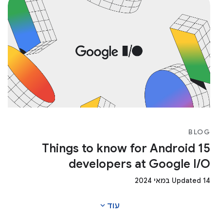
BLOG
15 Things to know for Android
developers at Google I/O
Updated 14 במאי 2024
expand_more
עוד