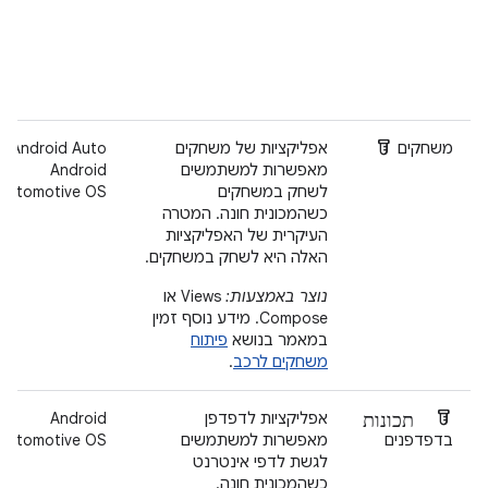
Labs
משחקים
אפליקציות של משחקים
‫Android Auto
מאפשרות למשתמשים
Android
לשחק במשחקים
Automotive OS
כשהמכונית חונה. המטרה
העיקרית של האפליקציות
האלה היא לשחק במשחקים.
נוצר באמצעות:
Views או
Compose. מידע נוסף זמין
במאמר בנושא
פיתוח
משחקים לרכב
.
תכונות Labs
אפליקציות לדפדפן
Android
בדפדפנים
מאפשרות למשתמשים
Automotive OS
לגשת לדפי אינטרנט
כשהמכונית חונה.