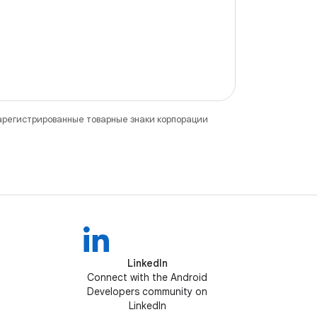
зарегистрированные товарные знаки корпорации
LinkedIn
Connect with the Android
Developers community on
LinkedIn