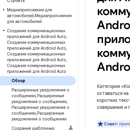
Строить
комму
Медиаприложения для
автомобилей
,
Медиаприложения
Andro
для автомобилей
Создание коммуникационных
прило
приложений для Android Auto
,
Создание коммуникационных
приложений для Android Auto
,
комму
Создание коммуникационных
приложений для Android Auto
,
Andro
Создание коммуникационных
приложений для Android Auto
Обзор
Категория «Ко
Расширенные уведомления о
оставаться на 
сообщениях
,
Расширенные
коротких текс
уведомления о сообщениях
,
совершение и 
Расширенные уведомления о
сообщениях
,
Расширенные
уведомления о сообщениях
Совет:
прил
Создание шаблонных