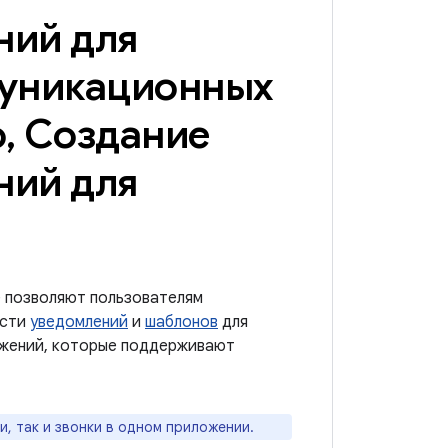
ний для
уникационных
o
,
Создание
ний для
 позволяют пользователям
ости
уведомлений
и
шаблонов
для
жений, которые поддерживают
, так и звонки в одном приложении.