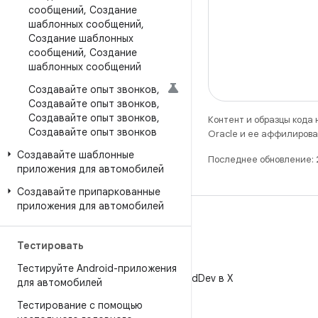
сообщений
,
Создание
шаблонных сообщений
,
Создание шаблонных
сообщений
,
Создание
шаблонных сообщений
Создавайте опыт звонков
,
Создавайте опыт звонков
,
Создавайте опыт звонков
,
Контент и образцы кода
Создавайте опыт звонков
Oracle и ее аффилирова
Создавайте шаблонные
Последнее обновление:
приложения для автомобилей
Создавайте припаркованные
приложения для автомобилей
Тестировать
X
Тестируйте Android-приложения
Читайте @AndroidDev в X
для автомобилей
Тестирование с помощью