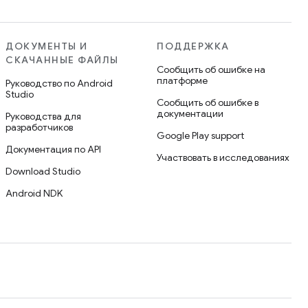
ДОКУМЕНТЫ И
ПОДДЕРЖКА
СКАЧАННЫЕ ФАЙЛЫ
Сообщить об ошибке на
платформе
Руководство по Android
Studio
Сообщить об ошибке в
документации
Руководства для
разработчиков
Google Play support
Документация по API
Участвовать в исследованиях
Download Studio
Android NDK