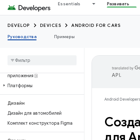
Essentials
Развивать
Все устройства ⍈
Совместимость устройств ⍈
DEVELOP
DEVICES
ANDROID FOR CARS
Руководства
Примеры
Обучение
Об Android для автомобилей
Что нового
Качество автомобильного
API
.
приложения ⍈
Платформы
Android Developer
Дизайн
Дизайн для автомобилей
Созда
Комплект конструктора Figma
для A