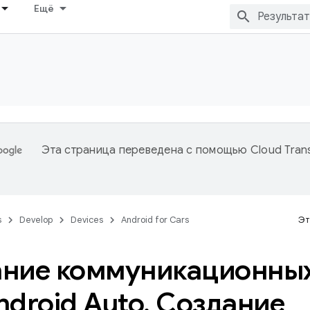
Ещё
Эта страница переведена с помощью
Cloud Trans
s
Develop
Devices
Android for Cars
Эт
ние коммуникационны
ndroid Auto
,
Создание