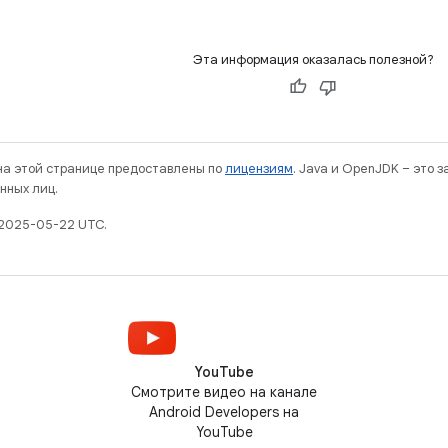
Эта информация оказалась полезной?
 на этой странице предоставлены по
лицензиям
. Java и OpenJDK – это 
нных лиц.
 2025-05-22 UTC.
YouTube
Смотрите видео на канале
Android Developers на
YouTube