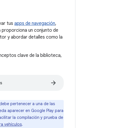
evar tus
apps de navegación
,
ca proporciona un conjunto de
ctor y abordar detalles como la
nceptos clave de la biblioteca,
arrow_forward
os
debe pertenecer a una de las
ueda aparecer en Google Play para
cilitar la compilación y prueba de
ra vehículos
.