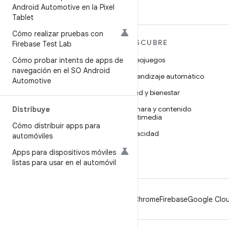
Android Automotive en la Pixel
Tablet
Cómo realizar pruebas con
MÁS ANDROID
DESCUBRE
Firebase Test Lab
Android
Videojuegos
Cómo probar intents de apps de
navegación en el SO Android
Android para empresas
Aprendizaje automático
Automotive
Seguridad
Salud y bienestar
Código abierto
Cámara y contenido
Distribuye
multimedia
Noticias
Cómo distribuir apps para
Privacidad
automóviles
Blog
5G
Apps para dispositivos móviles
Podcasts
listas para usar en el automóvil
Android
Chrome
Firebase
Google Clou