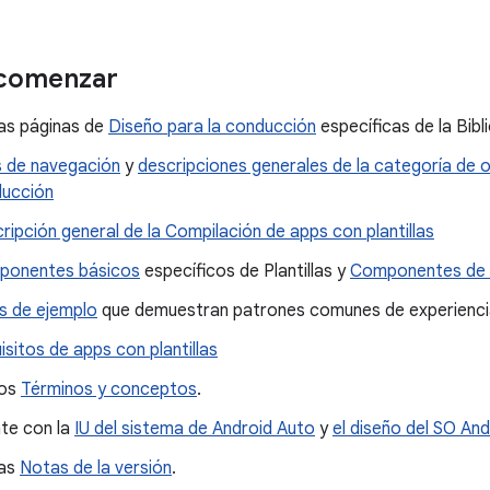
 comenzar
las páginas de
Diseño para la conducción
específicas de la Bibl
 de navegación
y
descripciones generales de la categoría de 
ucción
ripción general de la Compilación de apps con plantillas
ponentes básicos
específicos de Plantillas y
Componentes de p
os de ejemplo
que demuestran patrones comunes de experiencia
isitos de apps con plantillas
los
Términos y conceptos
.
ate con la
IU del sistema de Android Auto
y
el diseño del SO An
las
Notas de la versión
.