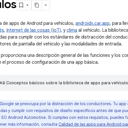
ulos
ca de apps de Android para vehículos,
androidx.car.app
, para ll
és
,
Internet de las cosas (IoT)
, y
clima
al vehículo. La bibliote
ñadas para cumplir con los estándares de distracción del condu
tores de pantalla del vehículo y las modalidades de entrada.
e proporciona una descripción general de las funciones y los co
en el proceso de configuración de una app básica.
AB
Conceptos básicos sobre la biblioteca de apps para vehícul
Google se preocupa por la distracción de los conductores. Tu app 
idas y cumplir con requisitos de diseño específicos antes de que p
 SO Android Automotive. Si cumples con estos requisitos, puedes fa
ener más información, consulta
Calidad de las apps para Android pa