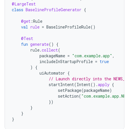
@LargeTest
class
BaselineProfileGenerator
{
@get
:
Rule
val
rule
=
BaselineProfileRule
()
@Test
fun
generate
()
{
rule
.
collect
(
packageName
=
"com.example.app"
,
includeInStartupProfile
=
true
)
{
uiAutomator
{
// Launch directly into the NEWS_F
startIntent
(
Intent
().
apply
{
setPackage
(
packageName
)
setAction
(
"com.example.app.NEW
})
}
}
}