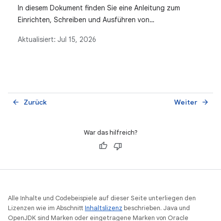
In diesem Dokument finden Sie eine Anleitung zum
Einrichten, Schreiben und Ausführen von
Microbenchmarks in Android-Anwendungen. Es werden
Aktualisiert:
Jul 15, 2026
sowohl schnelle einmalige Messungen als auch die
vollständige Projektintegration mit einem separaten
Modul für eine genaue Leistungsanalyse behandelt.
Zurück
Weiter
arrow_back
arrow_forward
War das hilfreich?
Alle Inhalte und Codebeispiele auf dieser Seite unterliegen den
Lizenzen wie im Abschnitt
Inhaltslizenz
beschrieben. Java und
OpenJDK sind Marken oder eingetragene Marken von Oracle