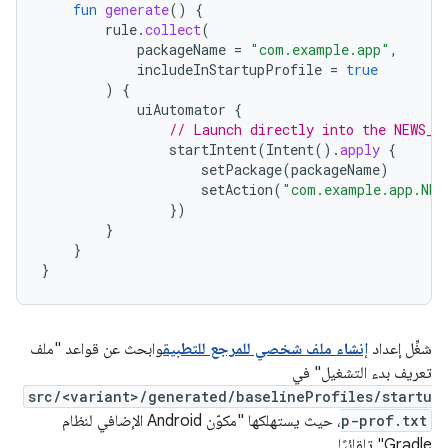
fun
generate
()
{
rule
.
collect
(
packageName
=
"com.example.app"
,
includeInStartupProfile
=
true
)
{
uiAutomator
{
// Launch directly into the NEWS_F
startIntent
(
Intent
().
apply
{
setPackage
(
packageName
)
setAction
(
"com.example.app.NEW
})
}
}
}
شغِّل إعداد
إنشاء ملف شخصي للمرجع للتطبيق
وابحث عن قواعد "ملف
تعريف بدء التشغيل" في
src/<variant>/generated/baselineProfiles/startu
p-prof.txt
، حيث يستهلكها "مكوّن Android الإضافي لنظام
Gradle" تلقائيًا.