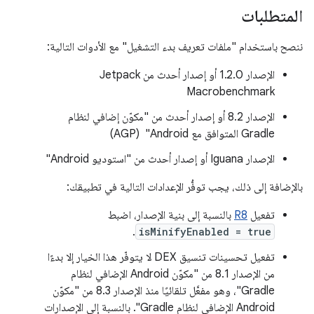
المتطلبات
ننصح باستخدام "ملفات تعريف بدء التشغيل" مع الأدوات التالية:
الإصدار 1.2.0 أو إصدار أحدث من Jetpack
Macrobenchmark
الإصدار 8.2 أو إصدار أحدث من "مكوّن إضافي لنظام
Gradle المتوافق مع Android" ‏ (AGP)
الإصدار Iguana أو إصدار أحدث من "استوديو Android"
بالإضافة إلى ذلك، يجب توفُّر الإعدادات التالية في تطبيقك:
تفعيل
R8
بالنسبة إلى بنية الإصدار، اضبط
.
isMinifyEnabled = true
تفعيل تحسينات تنسيق DEX لا يتوفّر هذا الخيار إلا بدءًا
من الإصدار 8.1 من "مكوّن Android الإضافي لنظام
Gradle"، وهو مفعَّل تلقائيًا منذ الإصدار 8.3 من "مكوّن
Android الإضافي لنظام Gradle". بالنسبة إلى الإصدارات