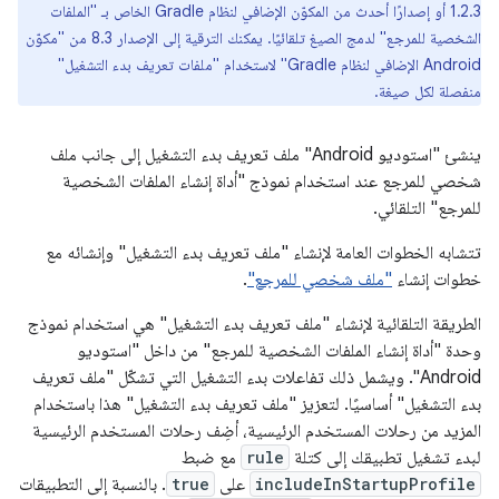
1.2.3 أو إصدارًا أحدث من المكوّن الإضافي لنظام Gradle الخاص بـ "الملفات
الشخصية للمرجع" لدمج الصيغ تلقائيًا. يمكنك الترقية إلى الإصدار 8.3 من "مكوّن
Android الإضافي لنظام Gradle" لاستخدام "ملفات تعريف بدء التشغيل"
منفصلة لكل صيغة.
ينشئ "استوديو Android" ملف تعريف بدء التشغيل إلى جانب ملف
شخصي للمرجع عند استخدام نموذج "أداة إنشاء الملفات الشخصية
للمرجع" التلقائي.
تتشابه الخطوات العامة لإنشاء "ملف تعريف بدء التشغيل" وإنشائه مع
خطوات إنشاء
"ملف شخصي للمرجع"
.
الطريقة التلقائية لإنشاء "ملف تعريف بدء التشغيل" هي استخدام نموذج
وحدة "أداة إنشاء الملفات الشخصية للمرجع" من داخل "استوديو
Android". ويشمل ذلك تفاعلات بدء التشغيل التي تشكّل "ملف تعريف
بدء التشغيل" أساسيًا. لتعزيز "ملف تعريف بدء التشغيل" هذا باستخدام
المزيد من رحلات المستخدم الرئيسية، أضِف رحلات المستخدم الرئيسية
لبدء تشغيل تطبيقك إلى كتلة
rule
مع ضبط
includeInStartupProfile
على
true
. بالنسبة إلى التطبيقات