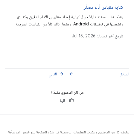
كتابة مقياس أداء مصغّر
يقدّم هذا المستند دليلاً حول كيفية إعداد مقاييس الأداء الدقيق وكتابتها
وتشغيلها في تطبيقات Android، ويشمل ذلك كلاً من القياسات السريعة
لمرة واحدة وعمليات الدمج الكاملة للمشاريع مع وحدة منفصلة لتحليل
تاريخ آخر تعديل:
Jul 15, 2026
الأداء بدقة.
السابق
التالي
arrow_forward
arrow_back
هل كان المحتوى مفيدًا؟
يخضع كل من المحتوى وعيّنات التعليمات البرمجية في هذه الصفحة للتراخيص الموضحّة