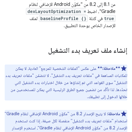
من 8.1 إلى 8.2 من "مكوّن Android الإضافي لنظام
Gradle"، اضبط
dexLayoutOptimization =
true
في كتلة
baselineProfile {}
لملف
الإصدار الخاص بوحدة التطبيق.
إنشاء ملف تعريف بدء التشغيل
**ملاحظة:**
على عكس "الملفات الشخصية للمرجع" العادية، لا يمكن
للمكتبات المساهمة في "ملفات تعريف بدء التشغيل". لا تتضمّن "ملفات تعريف بدء
التشغيل" سوى القواعد التي تم إنشاؤها من خلال اختبارات بدء التشغيل التي
تحدّدها، لذا تأكَّد من تضمين جميع الطرق الرئيسية التي يمكن للمستخدمين من
خلالها الدخول إلى تطبيقك.
ملاحظة:
لا يتيح الإصدار 8.2 من "مكوّن Android الإضافي لنظام Gradle"
استخدام "ملفات تعريف بدء التشغيل" منفصلة لكل صيغة. إذا كنت تستخدم
الإصدار 8.2 من "مكوّن Android الإضافي لنظام Gradle"، استخدِم الإصدار