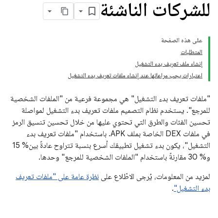
للشركات الناشئة
على هذه الصفحة
المتطلبات
إنشاء ملف تعريف بدء التشغيل
اعتبارات يجب مراعاتها عند إنشاء ملفات تعريف بدء التشغيل
"ملفات تعريف بدء التشغيل" هي مجموعة فرعية من "الملفات الشخصية
للمرجع". يستخدم نظام التصميم ملفات تعريف بدء التشغيل لمواصلة
تحسين الفئات والطرق التي تحتوي عليها من خلال تحسين تنسيق الرمز
في ملفات DEX الخاصة بملف APK. باستخدام "ملفات تعريف بدء
التشغيل"، يكون بدء تشغيل تطبيقك أسرع بنسبة تتراوح عادةً بين% 15
و% 30 مقارنةً باستخدام "الملفات الشخصية للمرجع" وحدها.
لمزيد من المعلومات، يُرجى الاطّلاع على
نظرة عامة على "ملفات تعريف
بدء التشغيل"
.