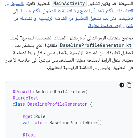
البسيطة، قد يكون تشغيل
MainActivity
للتطبيق كافيًا.
بالنسبة إلى
التطبيقات الأكثر تعقيدًا، ننصح بإضافة نقاط الدخول الأكثر شيوعًا إلى
تطبيقك، مثل بدء تشغيل التطبيق من الشاشة الرئيسية أو تشغيله من
خلال رابط لصفحة معيّنة.
يوضّح مقتطف الرمز التالي أداة إنشاء "الملفات الشخصية للمرجع" (ملف
BaselineProfileGenerator.kt
تلقائيًا) الذي يتضمّن بدء
تشغيل تطبيقك من الشاشة الرئيسية وتشغيله من خلال رابط لصفحة
معيّنة. ينقل الرابط لصفحة معيّنة المستخدمين مباشرةً إلى خلاصة الأخبار
في التطبيق، وليس إلى الشاشة الرئيسية للتطبيق.
@RunWith
(
AndroidJUnit4
::
class
)
@LargeTest
class
BaselineProfileGenerator
{
@get
:
Rule
val
rule
=
BaselineProfileRule
()
@Test