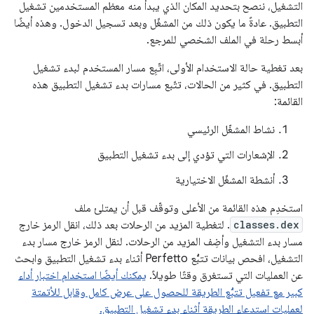
التشغيل، ننصح بتحديد المكان الذي يبدأ منه معظم المستخدمين تشغيل
التطبيق. عادةً ما يكون ذلك من المشغّل وبعد تسجيل الدخول. وهذه أيضًا
أبسط رحلة في الملف الشخصي للمرجع.
بعد تغطية حالة الاستخدام الأولى، اتّبِع مسار المستخدم لبدء تشغيل
التطبيق. في كثير من الحالات، تتّبع مسارات بدء تشغيل التطبيق هذه
القائمة:
نشاط المشغّل الرئيسي
الإشعارات التي تؤدي إلى بدء تشغيل التطبيق
أنشطة المشغّل الاختيارية
استخدِم هذه القائمة من الأعلى وتوقّف قبل أن يمتلئ ملف
classes.dex
. لتغطية المزيد من الرحلات بعد ذلك، انقل الرمز خارج
مسار بدء التشغيل وأضِف المزيد من الرحلات. لنقل الرمز خارج مسار بدء
التشغيل، افحص بيانات تتبُّع Perfetto أثناء بدء تشغيل التطبيق وابحث
عن العمليات التي تستغرق وقتًا طويلاً.
يمكنك أيضًا استخدام اختبار أداء
كبير مع تفعيل تتبُّع الطريقة للحصول على عرض كامل وقابل للأتمتة
لعمليات استدعاء الطريقة أثناء بدء تشغيل التطبيق.