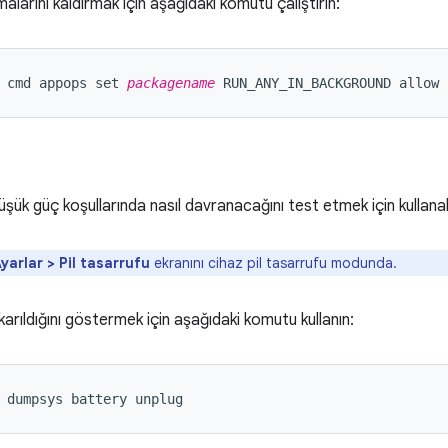
malarını kaldırmak için aşağıdaki komutu çalıştırın:
 cmd appops set 
packagename
 RUN_ANY_IN_BACKGROUND allow
şük güç koşullarında nasıl davranacağını test etmek için kullanab
yarlar > Pil tasarrufu
ekranını cihaz pil tasarrufu modunda.
karıldığını göstermek için aşağıdaki komutu kullanın:
 dumpsys battery unplug