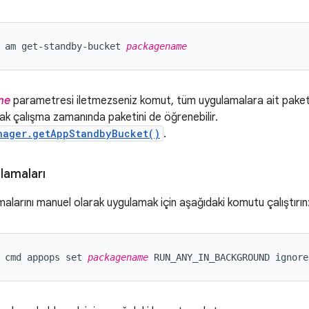
 am get-standby-bucket 
packagename
me
parametresi iletmezseniz komut, tüm uygulamalara ait paketle
ak çalışma zamanında paketini de öğrenebilir.
nager.getAppStandbyBucket()
.
tlamaları
amalarını manuel olarak uygulamak için aşağıdaki komutu çalıştırın
 cmd appops set 
packagename
 RUN_ANY_IN_BACKGROUND ignore