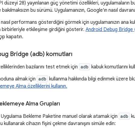
I düzeyi 28) yayınlanan güç yönetimi özellikleri, uygulamaların 
bakılmaksızın bu sürümü. Uygulamanızın, Google'ın nasıl davrana
nasıl performans gösterdiğini görmek için uygulamanızın ana kulla
 birbirleriyle etkileşime girdiğini gösterir.
Android Debug Bridge 
açıp kapatın.
ug Bridge (adb) komutları
lliklerinden bazılarını test etmek için
adb
kabuk komutlarını kull
moduna almak için
adb
kullanma hakkında bilgi edinmek üzere bk
meye Alma özelliklerini kullanın.
eklemeye Alma Grupları
r Uygulama Bekleme Paketine manuel olarak atamak için
adb
ku
 kullanarak cihazın fişini çekme davranışını simüle edin: