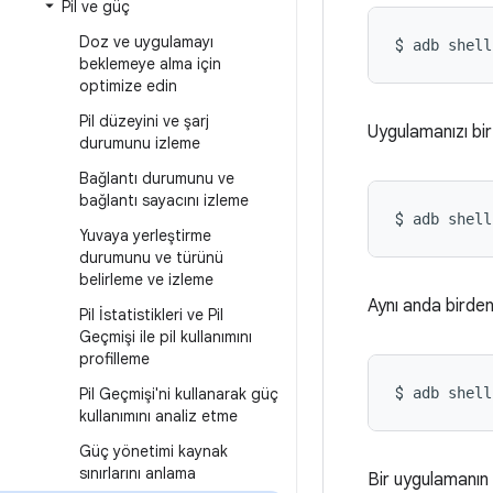
Pil ve güç
Doz ve uygulamayı
$ 
adb shell
beklemeye alma için
optimize edin
Pil düzeyini ve şarj
Uygulamanızı bir
durumunu izleme
Bağlantı durumunu ve
bağlantı sayacını izleme
$ 
adb shell
Yuvaya yerleştirme
durumunu ve türünü
belirleme ve izleme
Aynı anda birden
Pil İstatistikleri ve Pil
Geçmişi ile pil kullanımını
profilleme
$ 
Pil Geçmişi'ni kullanarak güç
adb shell
kullanımını analiz etme
Güç yönetimi kaynak
sınırlarını anlama
Bir uygulamanın 