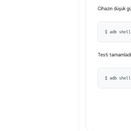
Cihazın düşük gü
$ 
adb shell
Testi tamamladık
$ 
adb shell