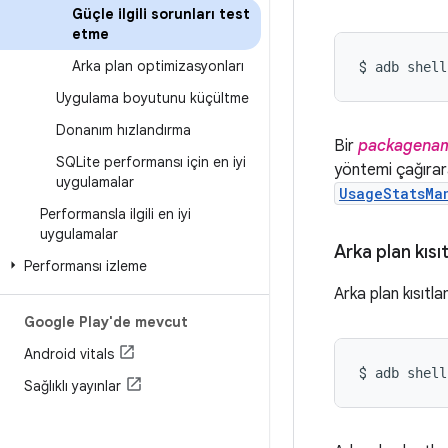
Güçle ilgili sorunları test
etme
Arka plan optimizasyonları
$ 
adb shell
Uygulama boyutunu küçültme
Donanım hızlandırma
Bir
packagena
SQLite performansı için en iyi
yöntemi çağırar
uygulamalar
UsageStatsMa
Performansla ilgili en iyi
uygulamalar
Arka plan kısı
Performansı izleme
Arka plan kısıtl
Google Play'de mevcut
Android vitals
$ 
adb shell
Sağlıklı yayınlar