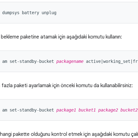
 dumpsys battery unplug
 bekleme paketine atamak için aşağıdaki komutu kullanın:
 am set-standby-bucket 
packagename
 active|working_set|fr
 fazla paketi ayarlamak için önceki komutu da kullanabilirsiniz:
 am set-standby-bucket 
package1
bucket1
package2
bucket2
hangi pakette olduğunu kontrol etmek için aşağıdaki komutu çalış