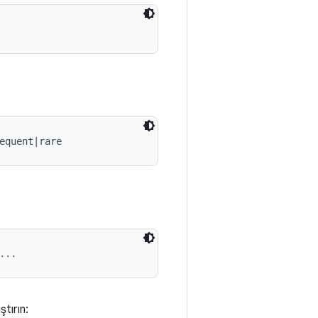
equent|rare
...
tırın: