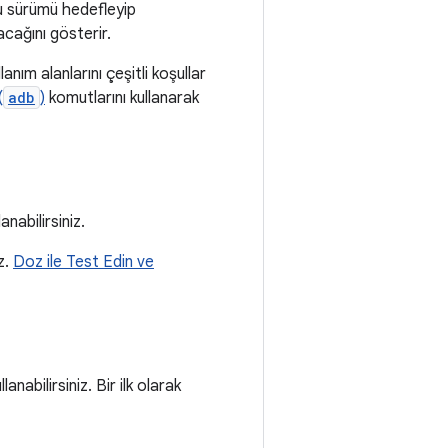
bu sürümü hedefleyip
cağını gösterir.
nım alanlarını çeşitli koşullar
(
adb
)
komutlarını kullanarak
anabilirsiniz.
z.
Doz ile Test Edin ve
llanabilirsiniz. Bir ilk olarak