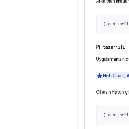
Arka plan kısıtla
$ 
adb shell
Pil tasarrufu
Uygulamanızın dü
Not:
Cihazı,
A
Cihazın fişten çı
$ 
adb shell