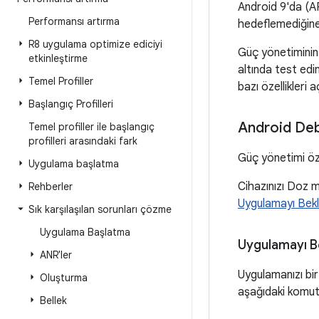
Android 9'da (AP
Performansı artırma
hedeflemediğine 
R8 uygulama optimize ediciyi
Güç yönetiminin 
etkinleştirme
altında test edin
Temel Profiller
bazı özellikleri 
Başlangıç Profilleri
Android Deb
Temel profiller ile başlangıç
profilleri arasındaki fark
Güç yönetimi öze
Uygulama başlatma
Cihazınızı Doz 
Rehberler
Uygulamayı Bekle
Sık karşılaşılan sorunları çözme
Uygulama Başlatma
Uygulamayı B
ANR'ler
Uygulamanızı bi
Oluşturma
aşağıdaki komutu
Bellek