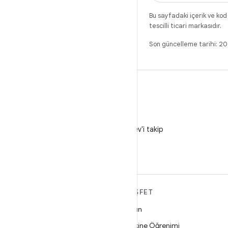
Bu sayfadaki içerik ve kod
tescilli ticari markasıdır.
Son güncelleme tarihi: 
X
X'te @AndroidDev'i takip
edin
ANDROID HAKKINDA
KEŞFET
DAHA FAZLA
Oyun
Android
Makine Öğrenimi