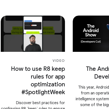
VIDEO
How to use R8 keep
The And
rules for app
Deve
optimization
This year, Androi
#SpotlightWeek
from an operati
intelligence syste
Discover best practices for
some of the big
configuring R8 `keep` rules to ensure