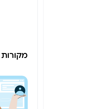
r developers and
ow you can build
ure with Android.
Chapters: 0:00 -
מקורות 