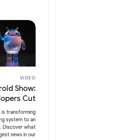
VIDEO
roid Show:
lopers Cut
d is transforming
ng system to an
m. Discover what
gest news in our