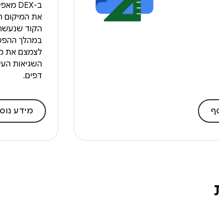
ב-DEX 
את המיקום ה
הקוד שנעשה 
במהלך ההפעל
לצמצם את מ
השגיאות העי
דפים.
ף
מידע נוס