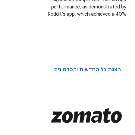
performance, as demonstrated by
Reddit's app, which achieved a 40%
faster cold startup, 30% reduction
in ANR errors, and 25% smoother
frame rendering. For more
information on how you
הצגת כל החדשות והסרטונים