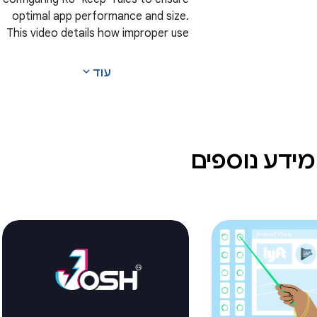
history means fo
optimal app performance and size.
businesses – and h
This video details how improper use
for the fut
of global rules can lead to bloated,
slower applications, and why
expand_more
עוד
minification is essential for
production builds.
מידע נוספים