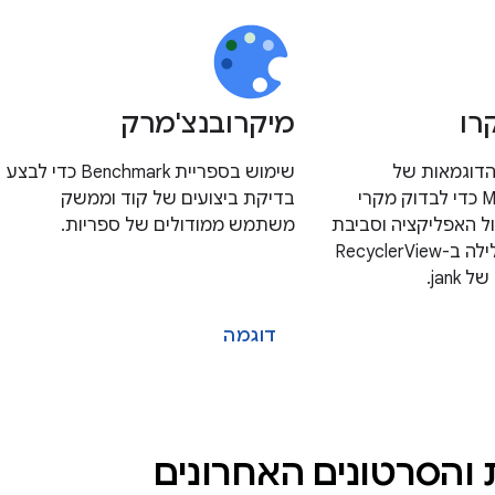
רו
מיקרובנצ'מרק
הדוגמאות של
שימוש בספריית Benchmark כדי לבצע
Macrobenchmark כדי לבדוק מקרי
בדיקת ביצועים של קוד וממשק
ל האפליקציה וסביבת
משתמש ממודולים של ספריות.
זמן הריצה, כמו גלילה ב-RecyclerView
jank.
דוגמה
והסרטונים האחרונים