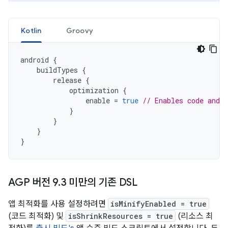
Kotlin
Groovy
android
{
buildTypes
{
release
{
optimization
{
enable
=
true
// Enables code and 
}
}
}
}
AGP 버전 9
.
3 미만의 기존 DSL
앱 최적화를 사용 설정하려면
isMinifyEnabled = true
(코드 최적화) 및
isShrinkResources = true
(리소스 최