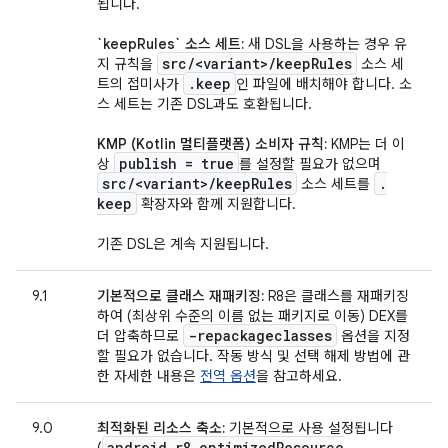
됩니다.
`keepRules` 소스 세트:
새 DSL을 사용하는 경우 유
src
/
<variant>
/
keep
Rules
지 규칙을
소스 세
.
keep
트의 접미사가
인 파일에 배치해야 합니다. 소
스 세트는 기존 DSL과도 호환됩니다.
KMP (Kotlin 멀티플랫폼) 소비자 규칙:
KMP는 더 이
publish = true
상
를 설정할 필요가 없으며
src
/
<variant>
/
keep
Rules
.
소스 세트를
keep
확장자와 함께 지원합니다.
기존 DSL은 계속 지원됩니다.
9.1
기본적으로 클래스 재패키징:
R8은 클래스를 재패키징
하여 (최상위 수준의 이름 없는 패키지로 이동) DEX를
-repackageclasses
더 압축하므로
옵션을 지정
할 필요가 없습니다. 작동 방식 및 선택 해제 방법에 관
한 자세한 내용은
전역 옵션
을 참고하세요.
9.0
최적화된 리소스 축소:
기본적으로 사용 설정됩니다
android
.
r8
.
optimized
Resource