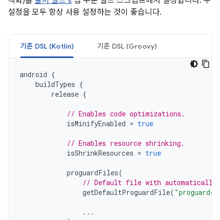
적화)를
출시 빌드's
앱 수준 빌드 스크립트에서 설정합니다. 두
설정을 모두 항상 사용 설정하는 것이 좋습니다.
기존 DSL (Kotlin)
기존 DSL (Groovy)
android
{
buildTypes
{
release
{
// Enables code optimizations.
isMinifyEnabled
=
true
// Enables resource shrinking.
isShrinkResources
=
true
proguardFiles
(
// Default file with automatically
getDefaultProguardFile
(
"proguard-a
...