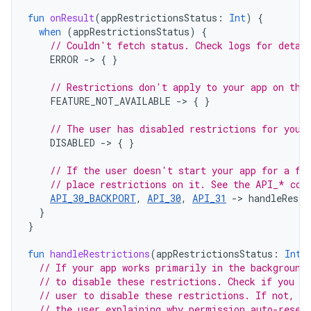
fun
onResult
(
appRestrictionsStatus
:
Int
)
{
when
(
appRestrictionsStatus
)
{
// Couldn't fetch status. Check logs for detai
ERROR
-
>
{
}
// Restrictions don't apply to your app on thi
FEATURE_NOT_AVAILABLE
-
>
{
}
// The user has disabled restrictions for your
DISABLED
-
>
{
}
// If the user doesn't start your app for a fe
// place restrictions on it. See the API_* con
API_30_BACKPORT
,
API_30
,
API_31
->
handleRestr
}
}
fun
handleRestrictions
(
appRestrictionsStatus
:
Int
)
// If your app works primarily in the background
// to disable these restrictions. Check if you ha
// user to disable these restrictions. If not, y
// the user explaining why permission auto-reset