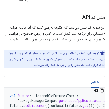
مثال کد API
این نمونه کد نشان می‌دهد که چگونه بررسی کنید که آیا حالت خواب
زمستانی برای برنامه شما فعال است یا خیر، و روش صحیح درخواست از
کاربران برای غیرفعال کردن حالت خواب زمستانی برای برنامه شما چیست.
توجه:
این API می‌تواند روی دستگاهی که هر نسخه‌ای از اندروید را اجرا
می‌کند، استفاده شود، اما فقط در صورتی که برنامه شما اندروید ۱۱ یا بالاتر را
هدف قرار دهد، اطلاعاتی را برای برنامه شما ارائه می‌دهد.
کاتلین
val
future
:
ListenableFuture<Int>
=
PackageManagerCompat
.
getUnusedAppRestrictionsS
future
.
addListener
({
onResult
(
future
.
get
())
},
Con