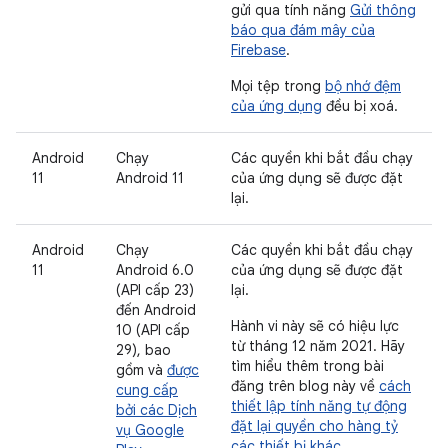
gửi qua tính năng
Gửi thông
báo qua đám mây của
Firebase
.
Mọi tệp trong
bộ nhớ đệm
của ứng dụng
đều bị xoá.
Android
Chạy
Các quyền khi bắt đầu chạy
11
Android 11
của ứng dụng sẽ được đặt
lại.
Android
Chạy
Các quyền khi bắt đầu chạy
11
Android 6.0
của ứng dụng sẽ được đặt
(API cấp 23)
lại.
đến Android
Hành vi này sẽ có hiệu lực
10 (API cấp
từ tháng 12 năm 2021. Hãy
29), bao
tìm hiểu thêm trong bài
gồm và
được
đăng trên blog này về
cách
cung cấp
thiết lập tính năng tự động
bởi các Dịch
đặt lại quyền cho hàng tỷ
vụ Google
các thiết bị khác
.