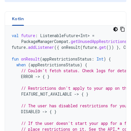
Kotlin
val
future
:
ListenableFuture<Int>
=
PackageManagerCompat
.
getUnusedAppRestrictionsS
future
.
addListener
({
onResult
(
future
.
get
())
},
Con
fun
onResult
(
appRestrictionsStatus
:
Int
)
{
when
(
appRestrictionsStatus
)
{
// Couldn't fetch status. Check logs for detai
ERROR
-
>
{
}
// Restrictions don't apply to your app on thi
FEATURE_NOT_AVAILABLE
-
>
{
}
// The user has disabled restrictions for your
DISABLED
-
>
{
}
// If the user doesn't start your app for a fe
// place restrictions on it. See the API_* con