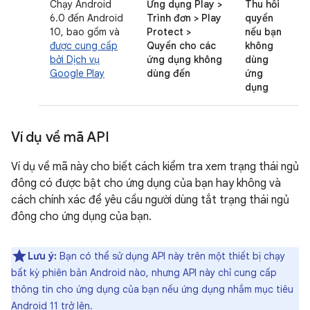
Chạy Android
Ứng dụng Play >
Thu hồi
6.0 đến Android
Trình đơn > Play
quyền
10, bao gồm và
Protect >
nếu bạn
được cung cấp
Quyền cho các
không
bởi Dịch vụ
ứng dụng không
dùng
Google Play
dùng đến
ứng
dụng
Ví dụ về mã API
Ví dụ về mã này cho biết cách kiểm tra xem trạng thái ngủ
đông có được bật cho ứng dụng của bạn hay không và
cách chính xác để yêu cầu người dùng tắt trạng thái ngủ
đông cho ứng dụng của bạn.
Lưu ý:
Bạn có thể sử dụng API này trên một thiết bị chạy
bất kỳ phiên bản Android nào, nhưng API này chỉ cung cấp
thông tin cho ứng dụng của bạn nếu ứng dụng nhắm mục tiêu
Android 11 trở lên.