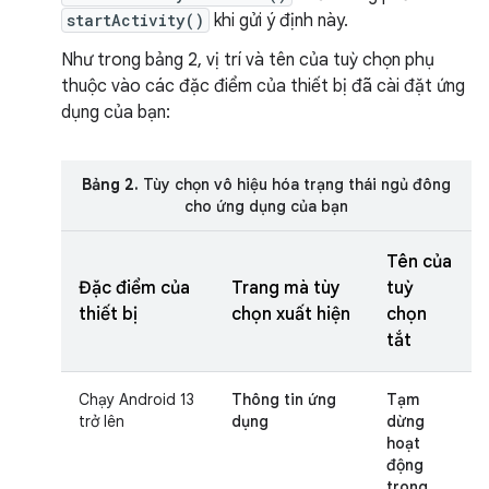
startActivity()
khi gửi ý định này.
Như trong bảng 2, vị trí và tên của tuỳ chọn phụ
thuộc vào các đặc điểm của thiết bị đã cài đặt ứng
dụng của bạn:
Bảng 2.
Tùy chọn vô hiệu hóa trạng thái ngủ đông
cho ứng dụng của bạn
Tên của
Đặc điểm của
Trang mà tùy
tuỳ
thiết bị
chọn xuất hiện
chọn
tắt
Chạy Android 13
Thông tin ứng
Tạm
trở lên
dụng
dừng
hoạt
động
trong