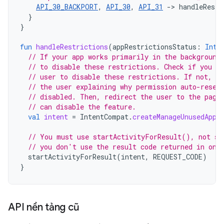
API_30_BACKPORT
,
API_30
,
API_31
->
handleRestr
}
}
fun
handleRestrictions
(
appRestrictionsStatus
:
Int
)
// If your app works primarily in the background
// to disable these restrictions. Check if you ha
// user to disable these restrictions. If not, y
// the user explaining why permission auto-reset
// disabled. Then, redirect the user to the page
// can disable the feature.
val
intent
=
IntentCompat
.
createManageUnusedAppR
// You must use startActivityForResult(), not st
// you don't use the result code returned in onA
startActivityForResult
(
intent
,
REQUEST_CODE
)
}
API nền tảng cũ