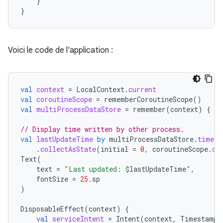
}
}
Voici le code de l'application :
val
context
=
LocalContext
.
current
val
coroutineScope
=
rememberCoroutineScope
()
val
multiProcessDataStore
=
remember
(
context
)
{
Mu
// Display time written by other process.
val
lastUpdateTime
by
multiProcessDataStore
.
timeFl
.
collectAsState
(
initial
=
0
,
coroutineScope
.
co
Text
(
text
=
"Last updated: 
$
lastUpdateTime
"
,
fontSize
=
25.
sp
)
DisposableEffect
(
context
)
{
val
serviceIntent
=
Intent
(
context
,
TimestampU