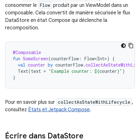
consommer le
Flow
produit par un ViewModel dans un
composable. Cela convertit de manière sécurisée le flux
DataStore en état Compose qui déclenche la
recomposition.
@Composable
fun
SomeScreen
(
counterFlow
:
Flow<Int>
)
{
val
counter
by
counterFlow
.
collectAsStateWithLif
Text
(
text
=
"Example counter: 
${
counter
}
"
)
}
Pour en savoir plus sur
collectAsStateWithLifecycle
,
consultez
États et Jetpack Compose
.
Écrire dans Data
Store