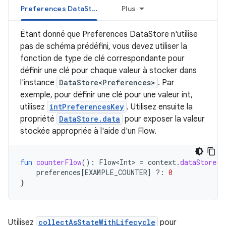
Preferences DataStore
Plus
Étant donné que Preferences DataStore n'utilise
pas de schéma prédéfini, vous devez utiliser la
fonction de type de clé correspondante pour
définir une clé pour chaque valeur à stocker dans
l'instance
DataStore<Preferences>
. Par
exemple, pour définir une clé pour une valeur int,
utilisez
intPreferencesKey
. Utilisez ensuite la
propriété
DataStore.data
pour exposer la valeur
stockée appropriée à l'aide d'un Flow.
fun
counterFlow
():
Flow<Int>
=
context
.
dataStore
.
d
preferences
[
EXAMPLE_COUNTER
]
?:
0
}
Utilisez
collectAsStateWithLifecycle
pour