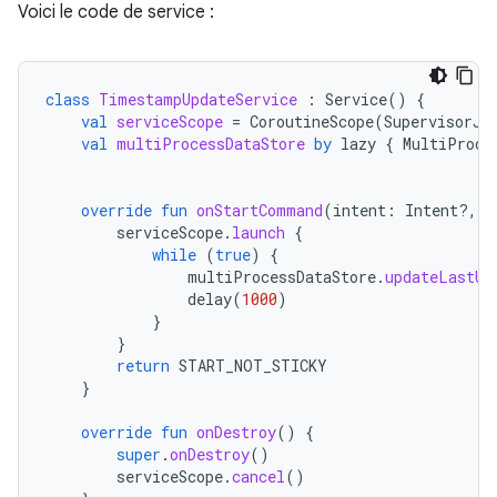
Voici le code de service :
class
TimestampUpdateService
:
Service
()
{
val
serviceScope
=
CoroutineScope
(
SupervisorJo
val
multiProcessDataStore
by
lazy
{
MultiProce
override
fun
onStartCommand
(
intent
:
Intent?,
f
serviceScope
.
launch
{
while
(
true
)
{
multiProcessDataStore
.
updateLastUp
delay
(
1000
)
}
}
return
START_NOT_STICKY
}
override
fun
onDestroy
()
{
super
.
onDestroy
()
serviceScope
.
cancel
()