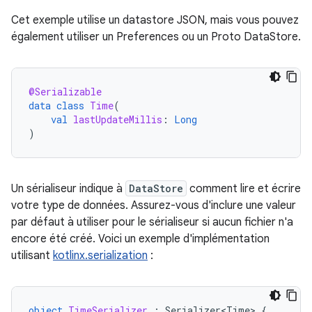
Cet exemple utilise un datastore JSON, mais vous pouvez
également utiliser un Preferences ou un Proto DataStore.
@Serializable
data
class
Time
(
val
lastUpdateMillis
:
Long
)
Un sérialiseur indique à
DataStore
comment lire et écrire
votre type de données. Assurez-vous d'inclure une valeur
par défaut à utiliser pour le sérialiseur si aucun fichier n'a
encore été créé. Voici un exemple d'implémentation
utilisant
kotlinx.serialization
:
object
TimeSerializer
:
Serializer<Time>
{