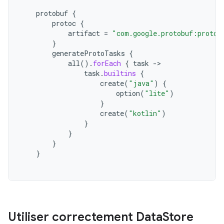
protobuf
{
protoc
{
artifact
=
"com.google.protobuf:protoc
}
generateProtoTasks
{
all
().
forEach
{
task
->
task
.
builtins
{
create
(
"java"
)
{
option
(
"lite"
)
}
create
(
"kotlin"
)
}
}
}
}
Utiliser correctement Data
Store