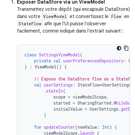
Exposer DataStore via un ViewModel
Transmettez votre dépôt (qui encapsule DataStore)
dans votre
ViewModel
et convertissez le
Flow
en
StateFlow
afin que l'UI puisse l'observer
facilement, comme indiqué dans l'extrait suivant :
class
SettingsViewModel
(
private
val
userPreferencesRepository
:
Us
)
:
ViewModel
()
{
// Expose the DataStore flow as a StateFl
val
userSettings
:
StateFlow<UserSettings>
.
stateIn
(
scope
=
viewModelScope
,
started
=
SharingStarted
.
WhileSub
initialValue
=
UserSettings
.
getDe
)
fun
updateCounter
(
newValue
:
Int
)
{
viewModelScope
.
launch
{