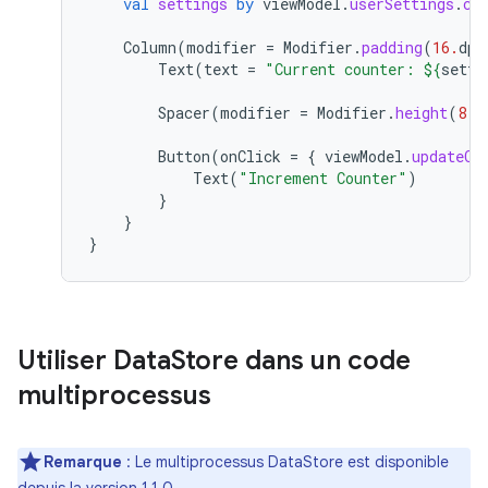
val
settings
by
viewModel
.
userSettings
.
co
Column
(
modifier
=
Modifier
.
padding
(
16.
dp
)
Text
(
text
=
"Current counter: 
${
setti
Spacer
(
modifier
=
Modifier
.
height
(
8.
d
Button
(
onClick
=
{
viewModel
.
updateCo
Text
(
"Increment Counter"
)
}
}
}
Utiliser Data
Store dans un code
multiprocessus
Remarque
: Le multiprocessus DataStore est disponible