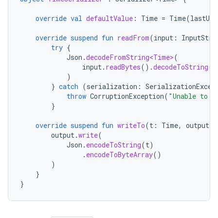
override
val
defaultValue
:
Time
=
Time
(
lastUpd
override
suspend
fun
readFrom
(
input
:
InputStre
try
{
Json
.
decodeFromString<Time>
(
input
.
readBytes
().
decodeToString
()
)
}
catch
(
serialization
:
SerializationExcep
throw
CorruptionException
(
"Unable to r
}
override
suspend
fun
writeTo
(
t
:
Time
,
output
:
output
.
write
(
Json
.
encodeToString
(
t
)
.
encodeToByteArray
()
)
}
}