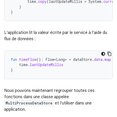
time
.
copy
(
lastUpdateMillis
=
System
.
curren
}
}
L'application lit la valeur écrite par le service à l'aide du
flux de données :
fun
timeFlow
():
Flow<Long>
=
dataStore
.
data
.
map
{
time
.
lastUpdateMillis
}
Nous pouvons maintenant regrouper toutes ces
fonctions dans une classe appelée
MultiProcessDataStore
et l'utiliser dans une
application.