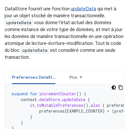
DataStore fournit une fonction
updateData
qui met à
jour un objet stocké de manière transactionnelle.
updateData
vous donne l'état actuel des données
comme instance de votre type de données, et met à jour
les données de manière transactionnelle en une opération
atomique de lecture-écriture-modification. Tout le code
du bloc
updateData
est considéré comme une seule
transaction.
Preferences DataStore
Plus
suspend
fun
incrementCounter
()
{
context
.
dataStore
.
updateData
{
it
.
toMutablePreferences
().
also
{
preferenc
preferences
[
EXAMPLE_COUNTER
]
=
(
prefer
}
}
}