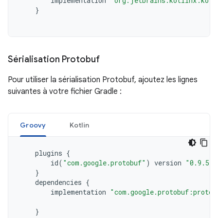
implementation
"org.jetbrains.kotlinx:kotl
}
Sérialisation Protobuf
Pour utiliser la sérialisation Protobuf, ajoutez les lignes
suivantes à votre fichier Gradle :
Groovy
Kotlin
plugins
{
id
(
"com.google.protobuf"
)
version
"0.9.5"
}
dependencies
{
implementation
"com.google.protobuf:protob
}