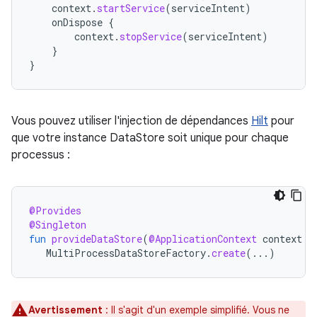
context
.
startService
(
serviceIntent
)
onDispose
{
context
.
stopService
(
serviceIntent
)
}
}
Vous pouvez utiliser l'injection de dépendances
Hilt
pour
que votre instance DataStore soit unique pour chaque
processus :
@Provides
@Singleton
fun
provideDataStore
(
@ApplicationContext
context
:
MultiProcessDataStoreFactory
.
create
(...)
Avertissement
: Il s'agit d'un exemple simplifié. Vous ne