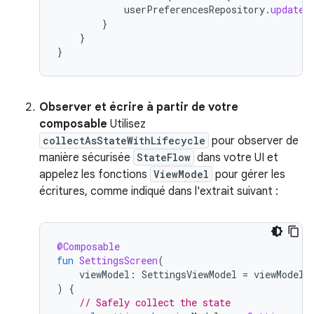
userPreferencesRepository
.
updateC
}
}
}
Observer et écrire à partir de votre
composable
Utilisez
collectAsStateWithLifecycle
pour observer de
manière sécurisée
StateFlow
dans votre UI et
appelez les fonctions
ViewModel
pour gérer les
écritures, comme indiqué dans l'extrait suivant :
@Composable
fun
SettingsScreen
(
viewModel
:
SettingsViewModel
=
viewModel
(
)
{
// Safely collect the state