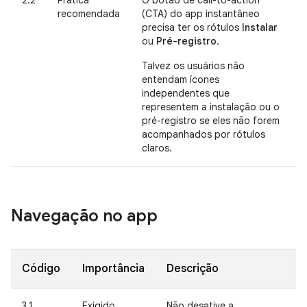
2.2
Prática
O botão de call-to-action
recomendada
(CTA) do app instantâneo
precisa ter os rótulos
Instalar
ou
Pré-registro
.
Talvez os usuários não
entendam ícones
independentes que
representem a instalação ou o
pré-registro se eles não forem
acompanhados por rótulos
claros.
Navegação no app
Código
Importância
Descrição
3.1
Exigido
Não desative a