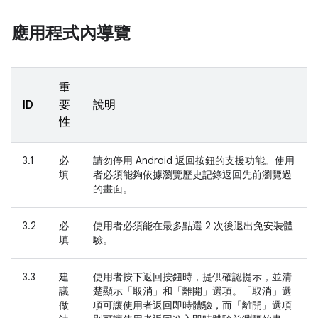
應用程式內導覽
重
ID
要
說明
性
3.1
必
請勿停用 Android 返回按鈕的支援功能。使用
填
者必須能夠依據瀏覽歷史記錄返回先前瀏覽過
的畫面。
3.2
必
使用者必須能在最多點選 2 次後退出免安裝體
填
驗。
3.3
建
使用者按下返回按鈕時，提供確認提示，並清
議
楚顯示「取消」
和「離開」
選項。「取消」
選
做
項可讓使用者返回即時體驗，而「離開」
選項