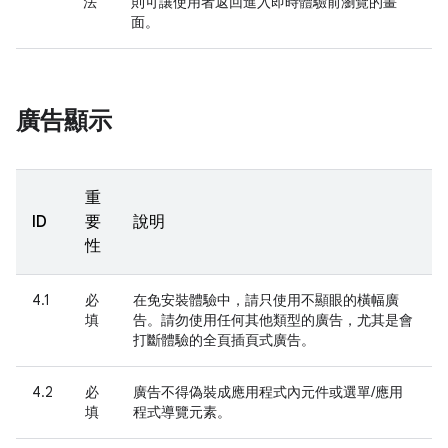
法
則可讓使用者返回進入即時體驗前瀏覽的畫
面。
廣告顯示
重
ID
要
說明
性
4.1
必
在免安裝體驗中，請只使用不顯眼的橫幅廣
填
告。請勿使用任何其他類型的廣告，尤其是會
打斷體驗的全頁插頁式廣告。
4.2
必
廣告不得偽裝成應用程式內元件或選單/應用
填
程式導覽元素。