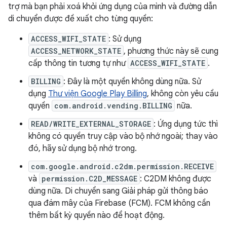
trợ mà bạn phải xoá khỏi ứng dụng của mình và đường dẫn
di chuyển được đề xuất cho từng quyền:
ACCESS_WIFI_STATE
: Sử dụng
ACCESS_NETWORK_STATE
, phương thức này sẽ cung
cấp thông tin tương tự như
ACCESS_WIFI_STATE
.
BILLING
: Đây là một quyền không dùng nữa. Sử
dụng
Thư viện Google Play Billing
, không còn yêu cầu
quyền
com.android.vending.BILLING
nữa.
READ/WRITE_EXTERNAL_STORAGE
: Ứng dụng tức thì
không có quyền truy cập vào bộ nhớ ngoài; thay vào
đó, hãy sử dụng bộ nhớ trong.
com.google.android.c2dm.permission.RECEIVE
và
permission.C2D_MESSAGE
: C2DM không được
dùng nữa. Di chuyển sang Giải pháp gửi thông báo
qua đám mây của Firebase (FCM). FCM không cần
thêm bất kỳ quyền nào để hoạt động.