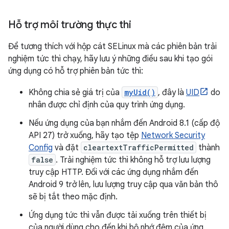
Hỗ trợ môi trường thực thi
Để tương thích với hộp cát SELinux mà các phiên bản trải
nghiệm tức thì chạy, hãy lưu ý những điều sau khi tạo gói
ứng dụng có hỗ trợ phiên bản tức thì:
Không chia sẻ giá trị của
myUid()
, đây là
UID
do
nhân được chỉ định của quy trình ứng dụng.
Nếu ứng dụng của bạn nhắm đến Android 8.1 (cấp độ
API 27) trở xuống, hãy tạo tệp
Network Security
Config
và đặt
cleartextTrafficPermitted
thành
false
. Trải nghiệm tức thì không hỗ trợ lưu lượng
truy cập HTTP. Đối với các ứng dụng nhắm đến
Android 9 trở lên, lưu lượng truy cập qua văn bản thô
sẽ bị tắt theo mặc định.
Ứng dụng tức thì vẫn được tải xuống trên thiết bị
của người dùng cho đến khi bộ nhớ đệm của ứng