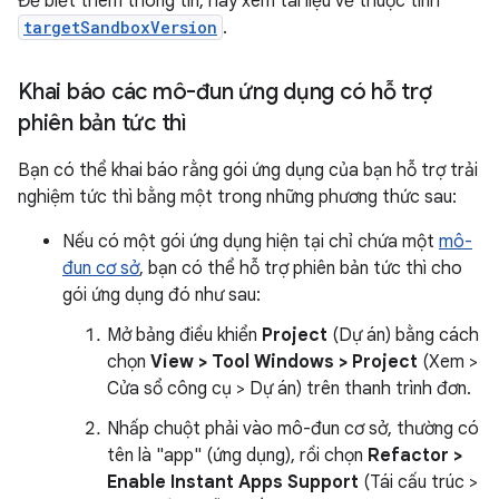
Để biết thêm thông tin, hãy xem tài liệu về thuộc tính
targetSandboxVersion
.
Khai báo các mô-đun ứng dụng có hỗ trợ
phiên bản tức thì
Bạn có thể khai báo rằng gói ứng dụng của bạn hỗ trợ trải
nghiệm tức thì bằng một trong những phương thức sau:
Nếu có một gói ứng dụng hiện tại chỉ chứa một
mô-
đun cơ sở
, bạn có thể hỗ trợ phiên bản tức thì cho
gói ứng dụng đó như sau:
Mở bảng điều khiển
Project
(Dự án) bằng cách
chọn
View > Tool Windows > Project
(Xem >
Cửa sổ công cụ > Dự án) trên thanh trình đơn.
Nhấp chuột phải vào mô-đun cơ sở, thường có
tên là "app" (ứng dụng), rồi chọn
Refactor >
Enable Instant Apps Support
(Tái cấu trúc >