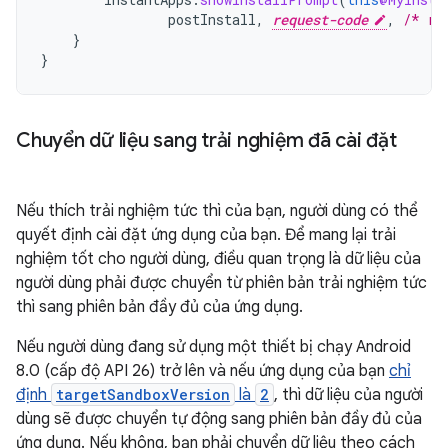
postInstall
,
request-code
,
/* re
}
}
Chuyển dữ liệu sang trải nghiệm đã cài đặt
Nếu thích trải nghiệm tức thì của bạn, người dùng có thể
quyết định cài đặt ứng dụng của bạn. Để mang lại trải
nghiệm tốt cho người dùng, điều quan trọng là dữ liệu của
người dùng phải được chuyển từ phiên bản trải nghiệm tức
thì sang phiên bản đầy đủ của ứng dụng.
Nếu người dùng đang sử dụng một thiết bị chạy Android
8.0 (cấp độ API 26) trở lên và nếu ứng dụng của bạn
chỉ
định
targetSandboxVersion
là
2
, thì dữ liệu của người
dùng sẽ được chuyển tự động sang phiên bản đầy đủ của
ứng dụng. Nếu không, bạn phải chuyển dữ liệu theo cách