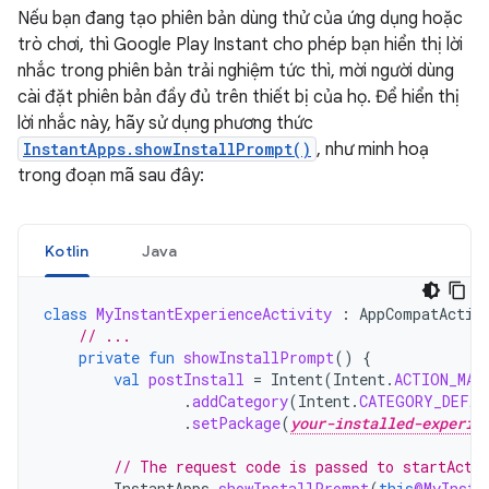
Nếu bạn đang tạo phiên bản dùng thử của ứng dụng hoặc
trò chơi, thì Google Play Instant cho phép bạn hiển thị lời
nhắc trong phiên bản trải nghiệm tức thì, mời người dùng
cài đặt phiên bản đầy đủ trên thiết bị của họ. Để hiển thị
lời nhắc này, hãy sử dụng phương thức
InstantApps.showInstallPrompt()
, như minh hoạ
trong đoạn mã sau đây:
Kotlin
Java
class
MyInstantExperienceActivity
:
AppCompatActiv
// ...
private
fun
showInstallPrompt
()
{
val
postInstall
=
Intent
(
Intent
.
ACTION_MAI
.
addCategory
(
Intent
.
CATEGORY_DEFAU
.
setPackage
(
your-installed-experie
// The request code is passed to startActi
InstantApps
.
showInstallPrompt
(
this
@MyInsta