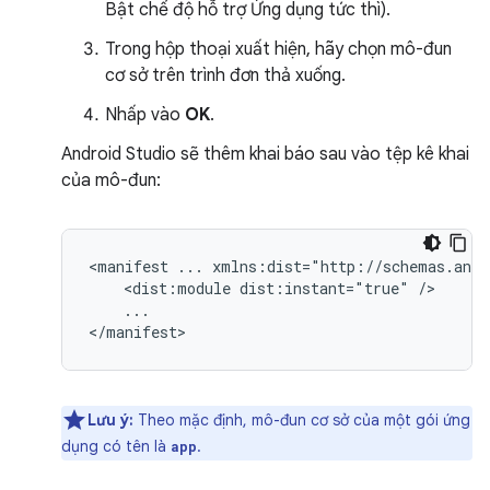
Bật chế độ hỗ trợ Ứng dụng tức thì).
Trong hộp thoại xuất hiện, hãy chọn mô-đun
cơ sở trên trình đơn thả xuống.
Nhấp vào
OK
.
Android Studio sẽ thêm khai báo sau vào tệp kê khai
của mô-đun:
<manifest
...
<dist:module
dist:instant="true"
...

Lưu ý:
Theo mặc định, mô-đun cơ sở của một gói ứng
dụng có tên là
.
app