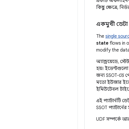
একটি অফলাইন-ফার
কিছু ক্ষেত্রে, ন
একমুখী ডেটা 
The
single sour
state
flows in 
modify the data
অ্যান্ড্রয়েডে, 
হয়। ইভেন্টগুলো
জন্য SSOT-তে পৌঁ
মতো ইউজার ইভেন্
ইমিউটেবল টাইপে
এই প্যাটার্নটি 
SSOT প্যাটার্নের 
UDF সম্পর্কে আ