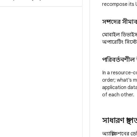
recompose its U
সম্পদের সীমাব
মোবাইল ডিভাইস—
অপারেটিং সিস্টে
পরিবর্তনশীল 
In a resource-c
order; what's m
application dat
of each other.
সাধারণ স্থাপ
অ্যাপ্লিকেশনের ড