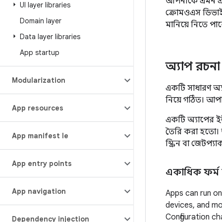
আপনাকে এমন একটি
UI layer libraries
ক্রোমওএস ডিভাইস
Domain layer
মানিয়ে নিতে পার
Data layer libraries
App startup
অ্যাপ রচনা
Modularization
একটি সাধারণ অ্য
নিয়ে গঠিত। আ
App resources
একটি অ্যাপের 
তৈরি করা হতো। ত
App manifest file
স্ক্রিন বা জেটপ
App entry points
একাধিক ফর্ম ফ
App navigation
Apps can run on 
devices, and mo
Configuration ch
Dependency injection