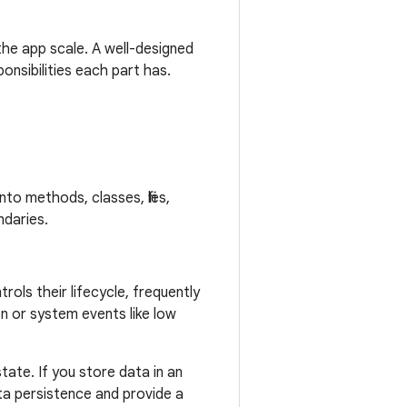
 the app scale. A well-designed
onsibilities each part has.
nto methods, classes, files,
ndaries.
rols their lifecycle, frequently
n or system events like low
ate. If you store data in an
ta persistence and provide a