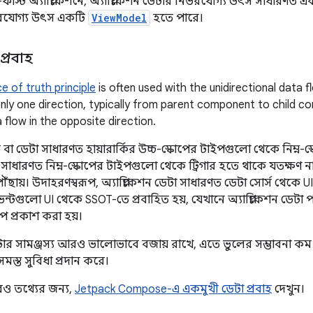
্স্ট অ্যাপ্লিকেশনে, অ্যাপ্লিকেশন ডেটার নির্ভরযোগ্য উৎস সাধারণত 
ির্ভরযোগ্য উৎস একটি
ViewModel
হতে পারে।
প্রবাহ
ce of truth principle
is often used with the unidirectional data f
only one direction, typically from parent component to child 
 flow in the opposite direction.
স্টেট বা ডেটা সাধারণত হায়ারার্কির উচ্চ-স্কোপের টাইপগুলো থেকে নিম্
 সাধারণত নিম্ন-স্কোপের টাইপগুলো থেকে ট্রিগার হতে থাকে যতক্ষণ না
ছায়। উদাহরণস্বরূপ, অ্যাপ্লিকেশন ডেটা সাধারণত ডেটা সোর্স থেকে UI-
টগুলো UI থেকে SSOT-তে প্রবাহিত হয়, যেখানে অ্যাপ্লিকেশন ডেটা 
 প্রকাশ করা হয়।
ডেটার সামঞ্জস্য আরও ভালোভাবে বজায় রাখে, এতে ভুলের সম্ভাবনা 
সমস্ত সুবিধা প্রদান করে।
রও তথ্যের জন্য,
Jetpack Compose-এ একমুখী ডেটা প্রবাহ
দেখুন।