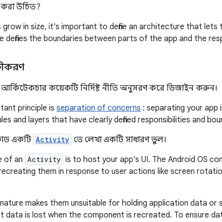
 করা উচিত?
grow in size, it's important to define an architecture that lets
e defines the boundaries between parts of the app and the resp
থকীকরণ
আর্কিটেকচার কয়েকটি নির্দিষ্ট নীতি অনুসরণ করে ডিজাইন করুন।
ant principle is
separation of concerns
: separating your app i
s and layers that have clearly defined responsibilities and bou
কোড একটি
Activity
তে লেখা একটি সাধারণ ভুল।
e of an
Activity
is to host your app's UI. The Android OS cont
recreating them in response to user actions like screen rotatio
nature makes them unsuitable for holding application data or st
at data is lost when the component is recreated. To ensure da