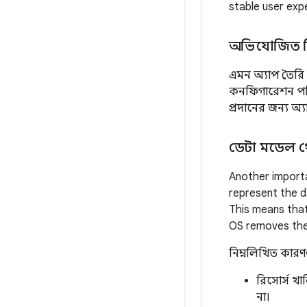
stable user exp
অভিযোজিত ব
এমন অ্যাপ তৈরি
কনফিগারেশন পরিব
প্রদানের জন্য অ্
ডেটা মডেল থ
Another importa
represent the d
This means that
OS removes the
নিম্নলিখিত কারণ
রিসোর্স খা
না।