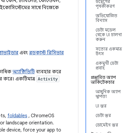
যা ফোন, ট্যাবলেট, ফোল্ডেবল,
উদ্বেগের
পৃথকীকরণ
মান ইকোসিস্টেমের সাথে নিজেকে
অভিযোজিত
বিন্যাস
ডেটা মডেল
থেকে UI চালনা
করুন
সত্যের একমাত্র
প্রোভাইডার
এবং
ব্রডকাস্ট রিসিভার
উৎস
একমুখী ডেটা
প্রবাহ
একাধিক
অ্যাক্টিভিটি
ব্যবহার করে
প্রস্তাবিত অ্যাপ
ার করে। একটিমাত্র
Activity
আর্কিটেকচার
আধুনিক অ্যাপ
স্থাপত্য
UI স্তর
ets,
foldables
, ChromeOS
ডেটা স্তর
 or landscape orientation.
ডোমেইন স্তর
ble device, force your app to