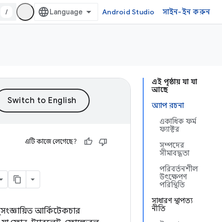
/
Android Studio
সাইন-ইন করুন
এই পৃষ্ঠায় যা যা
আছে
অ্যাপ রচনা
একাধিক ফর্ম
ফ্যাক্টর
এটি কাজে লেগেছে?
সম্পদের
সীমাবদ্ধতা
পরিবর্তনশীল
উৎক্ষেপণ
পরিস্থিতি
সাধারণ স্থাপত্য
নীতি
সুসংজ্ঞায়িত আর্কিটেকচার