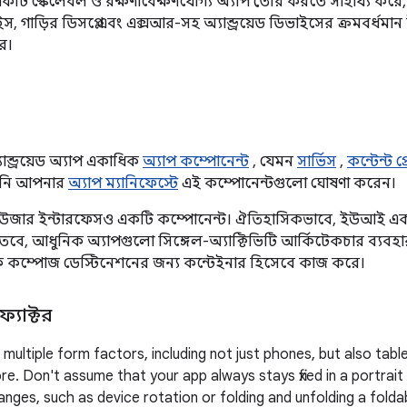
 স্কেলেবল ও রক্ষণাবেক্ষণযোগ্য অ্যাপ তৈরি করতে সাহায্য করে, 
, গাড়ির ডিসপ্লে এবং এক্সআর-সহ অ্যান্ড্রয়েড ডিভাইসের ক্রমবর্ধ
ে।
ান্ড্রয়েড অ্যাপ একাধিক
অ্যাপ কম্পোনেন্ট
, যেমন
সার্ভিস
,
কন্টেন্ট 
পনি আপনার
অ্যাপ ম্যানিফেস্টে
এই কম্পোনেন্টগুলো ঘোষণা করেন।
ইউজার ইন্টারফেসও একটি কম্পোনেন্ট। ঐতিহাসিকভাবে, ইউআই 
বে, আধুনিক অ্যাপগুলো সিঙ্গেল-অ্যাক্টিভিটি আর্কিটেকচার ব্যবহ
্যাক কম্পোজ ডেস্টিনেশনের জন্য কন্টেইনার হিসেবে কাজ করে।
্যাক্টর
multiple form factors, including not just phones, but also tabl
re. Don't assume that your app always stays fixed in a portrait
anges, such as device rotation or folding and unfolding a folda