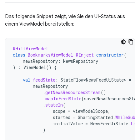
Das folgende Snippet zeigt, wie Sie den UI-Status aus
einem ViewModel bereitstellen:
@HiltViewModel
class
BookmarksViewModel
@Inject
constructor
(
newsRepository
:
NewsRepository
)
:
ViewModel
()
{
val
feedState
:
StateFlow<NewsFeedUiState>
=
newsRepository
.
getNewsResourcesStream
()
.
mapToFeedState
(
savedNewsResourcesStat
.
stateIn
(
scope
=
viewModelScope
,
started
=
SharingStarted
.
WhileSubs
initialValue
=
NewsFeedUiState
.
Loa
)