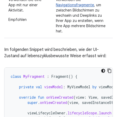
App mit nur einer
Navigationsfragmente
, um
Aktivität.
zwischen Bildschirmen zu
wechseln und Deeplinks zu
Empfohlen
Ihrer App zu erstellen, wenn
Ihre App mehrere Bildschirme
hat.
Im folgenden Snippet wird beschrieben, wie der UI-
Zustand auf lebenszyklusbewusste Weise erfasst wird:
class
MyFragment
:
Fragment
()
{
private
val
viewModel
:
MyViewModel
by
viewMode
override
fun
onViewCreated
(
view
:
View
,
savedIn
super
.
onViewCreated
(
view
,
savedInstanceSta
viewLifecycleOwner
.
lifecycleScope
.
launch
{