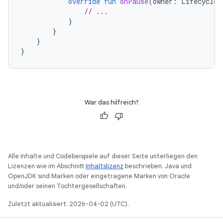
override
fun
onPause
(
owner
:
LifecycleO
// ...
}
}
}
}
War das hilfreich?
Alle Inhalte und Codebeispiele auf dieser Seite unterliegen den
Lizenzen wie im Abschnitt
Inhaltslizenz
beschrieben. Java und
OpenJDK sind Marken oder eingetragene Marken von Oracle
und/oder seinen Tochtergesellschaften.
Zuletzt aktualisiert: 2026-04-02 (UTC).