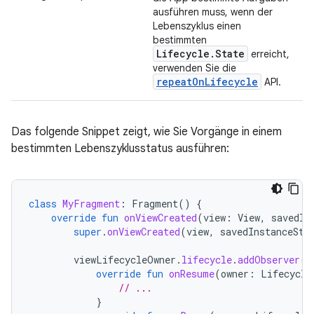
ausführen muss, wenn der
Lebenszyklus einen
bestimmten
Lifecycle.State
erreicht,
verwenden Sie die
repeatOnLifecycle
API.
Das folgende Snippet zeigt, wie Sie Vorgänge in einem
bestimmten Lebenszyklusstatus ausführen:
class
MyFragment
:
Fragment
()
{
override
fun
onViewCreated
(
view
:
View
,
savedIn
super
.
onViewCreated
(
view
,
savedInstanceSta
viewLifecycleOwner
.
lifecycle
.
addObserver
(
o
override
fun
onResume
(
owner
:
Lifecycle
// ...
}