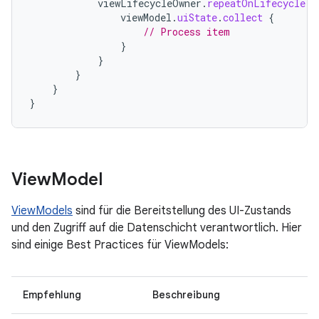
viewLifecycleOwner
.
repeatOnLifecycle
(
L
viewModel
.
uiState
.
collect
{
// Process item
}
}
}
}
}
View
Model
ViewModels
sind für die Bereitstellung des UI-Zustands
und den Zugriff auf die Datenschicht verantwortlich. Hier
sind einige Best Practices für ViewModels:
Empfehlung
Beschreibung