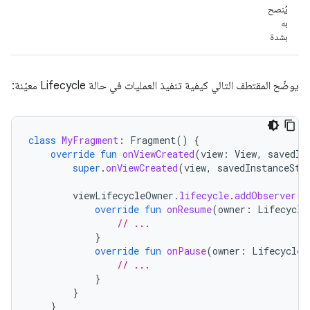
يُنصح
به
بشدة
يوضّح المقتطف التالي كيفية تنفيذ العمليات في حالة Lifecycle معيّنة:
class
MyFragment
:
Fragment
()
{
override
fun
onViewCreated
(
view
:
View
,
savedIn
super
.
onViewCreated
(
view
,
savedInstanceSta
viewLifecycleOwner
.
lifecycle
.
addObserver
(
o
override
fun
onResume
(
owner
:
Lifecycle
// ...
}
override
fun
onPause
(
owner
:
LifecycleO
// ...
}
}
}