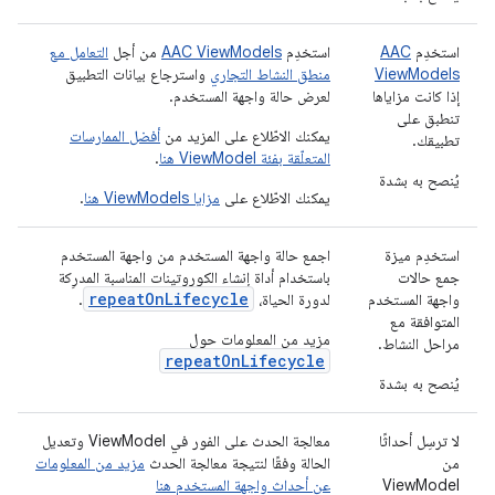
استخدِم
AAC
استخدِم
AAC ViewModels
من أجل
التعامل مع
ViewModels
منطق النشاط التجاري
واسترجاع بيانات التطبيق
إذا كانت مزاياها
لعرض حالة واجهة المستخدم.
تنطبق على
يمكنك الاطّلاع على المزيد من
أفضل الممارسات
تطبيقك.
المتعلّقة بفئة ViewModel هنا
.
يُنصح به بشدة
يمكنك الاطّلاع على
مزايا ViewModels هنا
.
استخدِم ميزة
اجمع حالة واجهة المستخدم من واجهة المستخدم
جمع حالات
باستخدام أداة إنشاء الكوروتينات المناسبة المدرِكة
repeatOnLifecycle
واجهة المستخدم
لدورة الحياة،
.
المتوافقة مع
مزيد من المعلومات حول
مراحل النشاط.
repeatOnLifecycle
يُنصح به بشدة
لا ترسِل أحداثًا
معالجة الحدث على الفور في ViewModel وتعديل
من
الحالة وفقًا لنتيجة معالجة الحدث
مزيد من المعلومات
ViewModel
عن أحداث واجهة المستخدم هنا