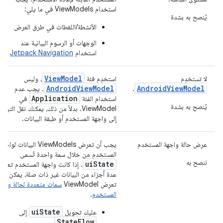
استخدام ViewModels في ما يلي:
يُنصح به بشدة
الأنشطة/اللقطات في طرق العرض
الوجهات أو الرسوم البيانية عند
استخدام
Jetpack Navigation
ViewModel
لا تستخدِم
استخدِم فئة
، وليس
AndroidViewModel
AndroidViewModel
.
. يجب عدم
Application
استخدام الفئة
في
يُنصح به بشدة
ViewModel. بدلاً من ذلك، يمكنك نقل التبعية
إلى واجهة المستخدم أو طبقة البيانات.
عرض حالة واجهة المستخدم
يجب أن تعرض ViewModels البيانات لواجهة
المستخدم من خلال سمة واحدة تُسمى
ننصح به
uiState
. إذا كانت واجهة المستخدم تعر
عدة أجزاء من البيانات غير ذات صلة، يمكن أن
تعرض ViewModel
سمات متعددة لحالة واجه
المستخدم
.
uiState
عليك تحويل
إلى
StateFlow
.