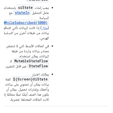
uiState
يجب إنشاء
باستخدام
stateIn
عامل التشغيل
مع
السياسة
WhileSubscribed(5000)
(
مثال
) إذا كانت البيانات تأتي كتدفّق
بيانات من طبقات أخرى من التسلسل
الهرمي.
في الحالات الأبسط التي لا تتضمّن
مصادر بيانات واردة من طبقة
البيانات، يمكن استخدام
MutableStateFlow
كـ
StateFlow
غير قابل للتغيير.
يمكنك اختيار
${Screen}UiState
كفئة
بيانات يمكن أن تحتوي على بيانات
وأخطاء وإشارات تحميل. يمكن أن
يكون هذا الصف أيضًا صفًا محكمًا إذا
كانت الحالات المختلفة حصرية.