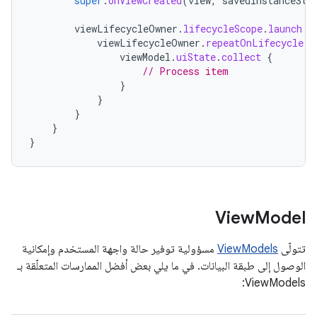
super
.
onViewCreated
(
view
,
savedInstanceSta
viewLifecycleOwner
.
lifecycleScope
.
launch
{
viewLifecycleOwner
.
repeatOnLifecycle
(
L
viewModel
.
uiState
.
collect
{
// Process item
}
}
}
}
}
View
Model
تتولّى
ViewModels
مسؤولية توفير حالة واجهة المستخدم وإمكانية
الوصول إلى طبقة البيانات. في ما يلي بعض أفضل الممارسات المتعلّقة بـ
ViewModels: