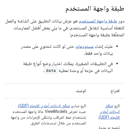
طبقة واجهة المستخدم
دور
طبقة واجهة المستخدم
هو عرض بيانات التطبيق على الشاشة والعمل
كنقطة أساسية لتفاعل المستخدم. في ما يلي بعض أفضل الممارسات
المتعلّقة بطبقة واجهة المستخدم:
عليك إنشاء
مستودعات
حتى لو كانت تحتوي على مصدر
بيانات واحد فقط.
في التطبيقات الصغيرة، يمكنك اختيار وضع أنواع طبقة
البيانات في حزمة أو وحدة نمطية
data
.
اقتراح
الوصف
اتّبِع
تدفّق
اتّبِع مبادئ
تدفّق البيانات أحادي الاتجاه (UDF)
،
البيانات أحادي
حيث تعرض ViewModels حالة واجهة المستخدم
الاتجاه (UDF)
.
باستخدام نمط المراقب وتتلقّى الإجراءات من واجهة
المستخدم من خلال استدعاءات الطرق.
يُنصح به بشدة