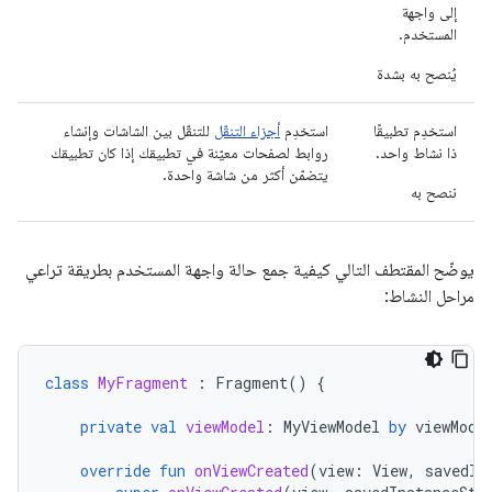
إلى واجهة
المستخدم.
يُنصح به بشدة
استخدِم تطبيقًا
استخدِم
أجزاء التنقّل
للتنقّل بين الشاشات وإنشاء
ذا نشاط واحد.
روابط لصفحات معيّنة في تطبيقك إذا كان تطبيقك
يتضمّن أكثر من شاشة واحدة.
ننصح به
يوضّح المقتطف التالي كيفية جمع حالة واجهة المستخدم بطريقة تراعي
مراحل النشاط:
class
MyFragment
:
Fragment
()
{
private
val
viewModel
:
MyViewModel
by
viewMode
override
fun
onViewCreated
(
view
:
View
,
savedIn