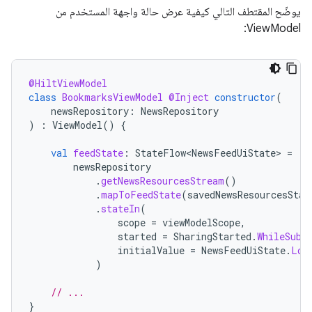
يوضّح المقتطف التالي كيفية عرض حالة واجهة المستخدم من
ViewModel:
@HiltViewModel
class
BookmarksViewModel
@Inject
constructor
(
newsRepository
:
NewsRepository
)
:
ViewModel
()
{
val
feedState
:
StateFlow<NewsFeedUiState>
=
newsRepository
.
getNewsResourcesStream
()
.
mapToFeedState
(
savedNewsResourcesStat
.
stateIn
(
scope
=
viewModelScope
,
started
=
SharingStarted
.
WhileSubs
initialValue
=
NewsFeedUiState
.
Loa
)
// ...
}