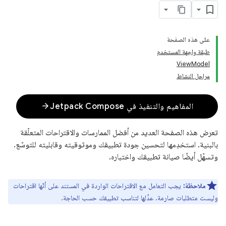
على هذه الصفحة
طبقة واجهة المستخدم
ViewModel
مراحل النشاط
arrow_forward
المفاهيم والتنفيذ في Jetpack Compose
تعرض هذه الصفحة العديد من أفضل الممارسات والاقتراحات المتعلّقة
بالبنية. استخدِمها لتحسين جودة تطبيقك وموثوقيته وقابليته للتوسّع.
وتسهّل أيضًا صيانة تطبيقك واختباره.
ملاحظة:
يجب التعامل مع الاقتراحات الواردة في المستند على أنّها اقتراحات
وليست متطلبات صارمة. عدِّلها لتناسب تطبيقك حسب الحاجة.