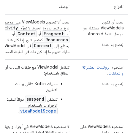
اقتراح
الوصف
يجب أن تكون
يجب ألا تحتوي ViewModels على مرجع لأ
Activity
ViewModels مستقلة عن
نوع مرتبط بدورة الحياة. لا تمرِّر
Context
Fragment
مراحل نشاط Android.
أو
أو
أو
Resources
كعنصر تابع. إذا كان هناك شي
يُنصح به بشدة
Context
يحتاج إلى
في ViewModel،
عليك تقييم ما إذا كان ذلك في الطبقة الصحيحة
استخدِم
الروتينات المشتركة
تتفاعل ViewModel مع طبقات البيانات أو
والتدفقات
.
النطاق باستخدام:
يُنصح به بشدة
عمليات Kotlin لتلقّي بيانات
التطبيق
suspend
تتضمّن
دوالاً لتنفيذ
الإجراءات باستخدام
viewModelScope
.
استخدِم ViewModels على
لا تستخدِم ViewModels في أجزاء واجهة
مستوى الشاشة.
المستخدم القابلة لإعادة الاستخدام. يجب