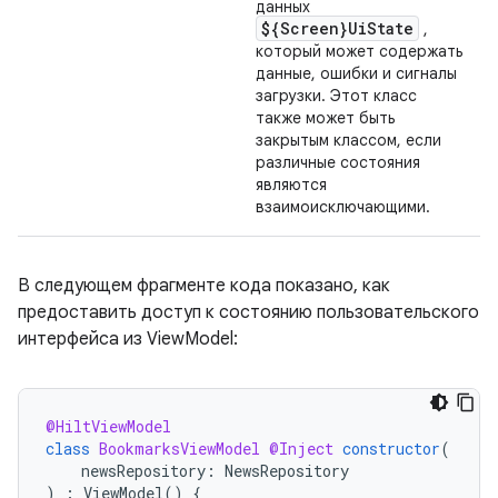
данных
${Screen}UiState
,
который может содержать
данные, ошибки и сигналы
загрузки. Этот класс
также может быть
закрытым классом, если
различные состояния
являются
взаимоисключающими.
В следующем фрагменте кода показано, как
предоставить доступ к состоянию пользовательского
интерфейса из ViewModel:
@HiltViewModel
class
BookmarksViewModel
@Inject
constructor
(
newsRepository
:
NewsRepository
)
:
ViewModel
()
{