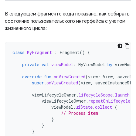
В следующем фрагменте кода показано, как собирать
состояние пользовательского интерфейса с учетом
жизненного цикла:
class
MyFragment
:
Fragment
()
{
private
val
viewModel
:
MyViewModel
by
viewMode
override
fun
onViewCreated
(
view
:
View
,
savedIn
super
.
onViewCreated
(
view
,
savedInstanceSta
viewLifecycleOwner
.
lifecycleScope
.
launch
{
viewLifecycleOwner
.
repeatOnLifecycle
(
L
viewModel
.
uiState
.
collect
{
// Process item
}
}
}