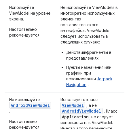
Используйте
Не используйте ViewModels в
ViewModel на уровне
многократно используемых
экрана.
элементах
пользовательского
Настоятельно
интерфейса. ViewModels
рекомендуется
следует использовать в
следующих случаях:
Действия/фрагменты в
представлениях
Пункты назначения или
графики при
использовании
Jetpack
Navigation
.
Не используйте
Используйте класс
AndroidViewModel
ViewModel
, а не
AndroidViewModel
.
. Класс
Application
не следует
Настоятельно
использовать в ViewModel.
рекомендуется
Вместо этого перенесите