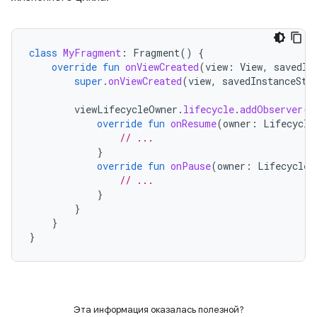
class
MyFragment
:
Fragment
()
{
override
fun
onViewCreated
(
view
:
View
,
savedIn
super
.
onViewCreated
(
view
,
savedInstanceSta
viewLifecycleOwner
.
lifecycle
.
addObserver
(
o
override
fun
onResume
(
owner
:
Lifecycle
// ...
}
override
fun
onPause
(
owner
:
LifecycleO
// ...
}
}
}
}
Эта информация оказалась полезной?