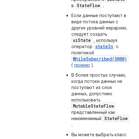
StateFlow
в
.
Если данные поступают в
виде потока данных с
других уровней иерархии,
следует создать
uiState
, используя
stateIn
оператор
с
политикой
WhileSubscribed(5000)
(
пример
).
В более простых случаях,
когда потоки данных не
поступают из слоя
данных, допустимо
использовать
MutableStateFlow
представленный как
StateFlow
неизменяемый
.
Вы можете выбрать класс