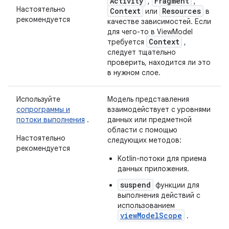
Activity
Fragment
,
,
Настоятельно
Context
Resources
или
в
рекомендуется
качестве зависимостей. Если
для чего-то в ViewModel
Context
требуется
,
следует тщательно
проверить, находится ли это
в нужном слое.
Используйте
Модель представления
сопрограммы и
взаимодействует с уровнями
потоки выполнения
.
данных или предметной
области с помощью
Настоятельно
следующих методов:
рекомендуется
Kotlin-потоки для приема
данных приложения.
suspend
функции для
выполнения действий с
использованием
viewModelScope
.