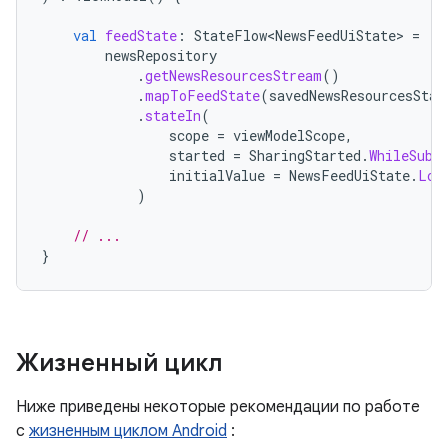
val
feedState
:
StateFlow<NewsFeedUiState>
=
newsRepository
.
getNewsResourcesStream
()
.
mapToFeedState
(
savedNewsResourcesStat
.
stateIn
(
scope
=
viewModelScope
,
started
=
SharingStarted
.
WhileSubs
initialValue
=
NewsFeedUiState
.
Loa
)
// ...
}
Жизненный цикл
Ниже приведены некоторые рекомендации по работе
с
жизненным циклом Android
: