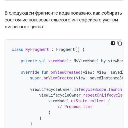
В следующем фрагменте кода показано, как собирать
состояние пользовательского интерфейса с учетом
жизненного цикла:
class
MyFragment
:
Fragment
()
{
private
val
viewModel
:
MyViewModel
by
viewMode
override
fun
onViewCreated
(
view
:
View
,
savedIn
super
.
onViewCreated
(
view
,
savedInstanceSta
viewLifecycleOwner
.
lifecycleScope
.
launch
{
viewLifecycleOwner
.
repeatOnLifecycle
(
L
viewModel
.
uiState
.
collect
{
// Process item
}
}
}