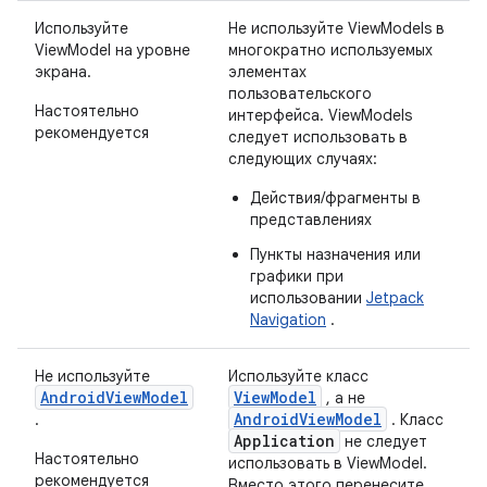
Используйте
Не используйте ViewModels в
ViewModel на уровне
многократно используемых
экрана.
элементах
пользовательского
Настоятельно
интерфейса. ViewModels
рекомендуется
следует использовать в
следующих случаях:
Действия/фрагменты в
представлениях
Пункты назначения или
графики при
использовании
Jetpack
Navigation
.
Не используйте
Используйте класс
AndroidViewModel
ViewModel
, а не
AndroidViewModel
.
. Класс
Application
не следует
Настоятельно
использовать в ViewModel.
рекомендуется
Вместо этого перенесите