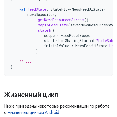
val
feedState
:
StateFlow<NewsFeedUiState>
=
newsRepository
.
getNewsResourcesStream
()
.
mapToFeedState
(
savedNewsResourcesStat
.
stateIn
(
scope
=
viewModelScope
,
started
=
SharingStarted
.
WhileSubs
initialValue
=
NewsFeedUiState
.
Loa
)
// ...
}
Жизненный цикл
Ниже приведены некоторые рекомендации по работе
с
жизненным циклом Android
: