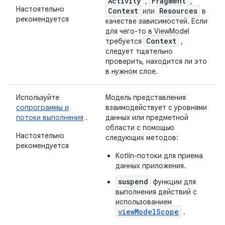
Activity
Fragment
,
,
Настоятельно
Context
Resources
или
в
рекомендуется
качестве зависимостей. Если
для чего-то в ViewModel
Context
требуется
,
следует тщательно
проверить, находится ли это
в нужном слое.
Используйте
Модель представления
сопрограммы и
взаимодействует с уровнями
потоки выполнения
.
данных или предметной
области с помощью
Настоятельно
следующих методов:
рекомендуется
Kotlin-потоки для приема
данных приложения.
suspend
функции для
выполнения действий с
использованием
viewModelScope
.