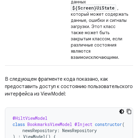
данных
${Screen}UiState
,
который может содержать
данные, ошибки и сигналы
загрузки. Этот класс
также может быть
закрытым классом, если
различные состояния
являются
взаимоисключающими.
В следующем фрагменте кода показано, как
предоставить доступ к состоянию пользовательского
интерфейса из ViewModel:
@HiltViewModel
class
BookmarksViewModel
@Inject
constructor
(
newsRepository
:
NewsRepository
)
:
ViewModel
()
{