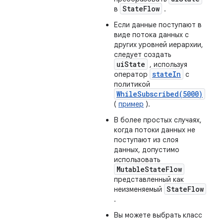
StateFlow
в
.
Если данные поступают в
виде потока данных с
других уровней иерархии,
следует создать
uiState
, используя
stateIn
оператор
с
политикой
WhileSubscribed(5000)
(
пример
).
В более простых случаях,
когда потоки данных не
поступают из слоя
данных, допустимо
использовать
MutableStateFlow
представленный как
StateFlow
неизменяемый
.
Вы можете выбрать класс