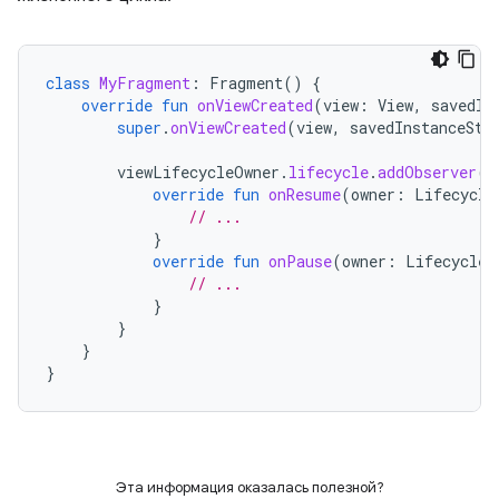
class
MyFragment
:
Fragment
()
{
override
fun
onViewCreated
(
view
:
View
,
savedIn
super
.
onViewCreated
(
view
,
savedInstanceSta
viewLifecycleOwner
.
lifecycle
.
addObserver
(
o
override
fun
onResume
(
owner
:
Lifecycle
// ...
}
override
fun
onPause
(
owner
:
LifecycleO
// ...
}
}
}
}
Эта информация оказалась полезной?