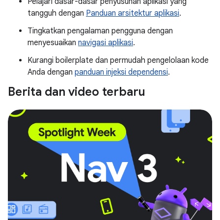
Pelajari dasar-dasar penyusunan aplikasi yang
tangguh dengan
Panduan arsitektur aplikasi
.
Tingkatkan pengalaman pengguna dengan
menyesuaikan
navigasi aplikasi
.
Kurangi boilerplate dan permudah pengelolaan kode
Anda dengan
panduan injeksi dependensi
.
Berita dan video terbaru